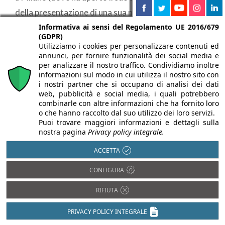
della presentazione di una sua nuova collezione per il
Informativa ai sensi del Regolamento UE 2016/679
bagno durante la Milano Design Week 2025.
(GDPR)
Utilizziamo i cookies per personalizzare contenuti ed
annunci, per fornire funzionalità dei social media e
Gli interni presentati al Fuorisalone – a volte vere e
per analizzare il nostro traffico. Condividiamo inoltre
proprie
abitazioni private
, aperte al pubblico per la
informazioni sul modo in cui utilizza il nostro sito con
i nostri partner che si occupano di analisi dei dati
settimana o riallestite ad hoc – seguono
web, pubblicità e social media, i quali potrebbero
coerentemente questa visione: luoghi fluidi,
combinarle con altre informazioni che ha fornito loro
o che hanno raccolto dal suo utilizzo dei loro servizi.
connessi, sensoriali, in cui colore e luce diventano
Puoi trovare maggiori informazioni e dettagli sulla
nostra pagina
Privacy policy integrale.
elementi costruttivi al pari dei materiali.
ACCETTA
Brera Design Apartment
CONFIGURA
RIFIUTA
Brera Design District durante la Milano Design
Week ha presentato il nuovo allestimento del
Brera
PRIVACY POLICY INTEGRALE
Design Apartment
, dal titolo Orizzonti e ad opera