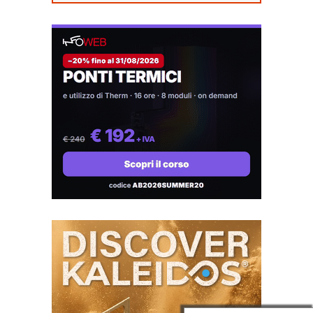
Alluminio
Plastica
Bambù
PVC
Calcestruzzo
Rame
Cartongesso
Resina
Cemento
Tessuti
Ceramica
Vetro
Compositi
Fibrocemento