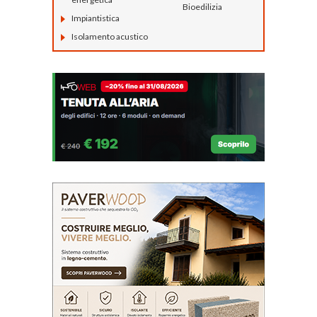
Isolamento termico
Antisismica
Luce in Architettura
Barriere
Architettoniche
Prevenzione
incendi
BIM
Restauro e
Domotica
Ristrutturazioni
Efficienza
Sostenibilità e
energetica
Bioedilizia
Impiantistica
Isolamento acustico