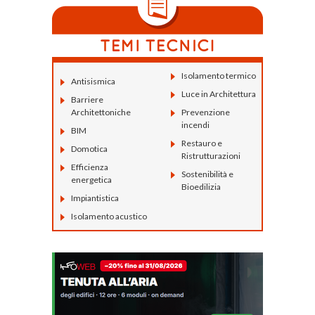
Isolamento termico
Antisismica
Luce in Architettura
Barriere
Architettoniche
Prevenzione
incendi
BIM
Restauro e
Domotica
Ristrutturazioni
Efficienza
Sostenibilità e
energetica
Bioedilizia
Impiantistica
Isolamento acustico