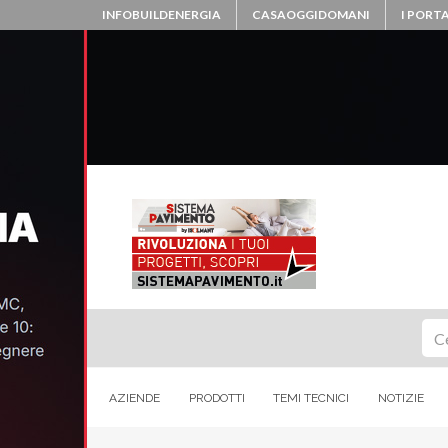
INFOBUILDENERGIA
CASAOGGIDOMANI
I PORTA
Ce
AZIENDE
PRODOTTI
TEMI TECNICI
NOTIZIE