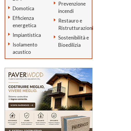
Prevenzione
Domotica
incendi
Efficienza
Restauro e
energetica
Ristrutturazioni
Impiantistica
Sostenibilità e
Isolamento
Bioedilizia
acustico