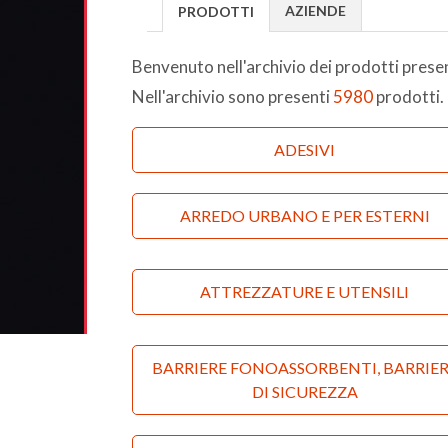
AZIENDE
PRODOTTI
Benvenuto nell'archivio dei prodotti pres
Nell'archivio sono presenti
5980
prodotti.
ADESIVI
Adesivi e colle speciali
ARREDO URBANO E PER ESTERNI
Adesivi per incollaggi strutturali
ATTREZZATURE E UTENSILI
Adesivi per pavimenti e
Attrezzature da cantiere
BARRIERE FONOASSORBENTI, BARRIE
rivestimenti
DI SICUREZZA
Utensili elettrici
Adesivi per ceramica