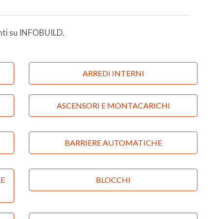
enti su INFOBUILD.
ARREDI INTERNI
Sistemi di sedute
ASCENSORI E MONTACARICHI
Ascensori
Arredo bagno
BARRIERE AUTOMATICHE
Elevatori per auto
RE
BLOCCHI
Impianti per disabili
Blocchi autobloccanti per