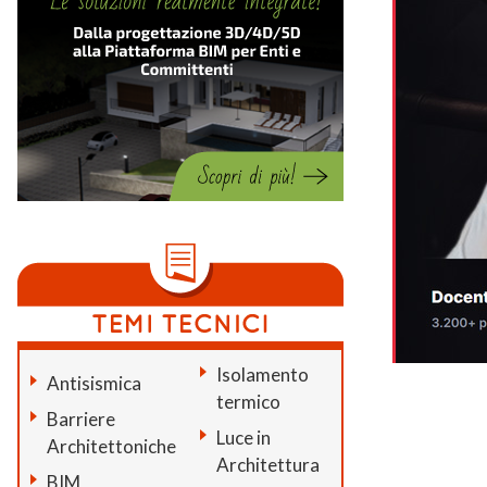
Isolamento
Antisismica
termico
Barriere
Luce in
Architettoniche
Architettura
BIM