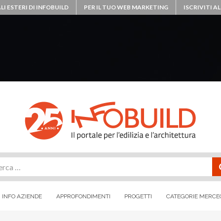
LI ESTERI DI INFOBUILD
PER IL TUO WEB MARKETING
ISCRIVITI 
rca
INFO AZIENDE
APPROFONDIMENTI
PROGETTI
CATEGORIE MERCE