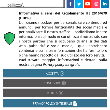
bellezza”.
Informativa ai sensi del Regolamento UE 2016/679
(GDPR)
Attenzione al paesaggio
Utilizziamo i cookies per personalizzare contenuti ed
annunci, per fornire funzionalità dei social media e
per analizzare il nostro traffico. Condividiamo inoltre
Quali strumenti utilizzare per accompagnare le
informazioni sul modo in cui utilizza il nostro sito con
i nostri partner che si occupano di analisi dei dati
trasformazioni indotte dalla presenza di impianti
web, pubblicità e social media, i quali potrebbero
agrivoltaici sul territorio evitando che si traducano
combinarle con altre informazioni che ha fornito loro
o che hanno raccolto dal suo utilizzo dei loro servizi.
in un temuto impatto visivo sul paesaggio? Le
Puoi trovare maggiori informazioni e dettagli sulla
strategie per affrontare questo aspetto
nostra pagina
Privacy policy integrale.
convergono in primis sul
progetto
. Su questo
ACCETTA
ambito
ENEA
lavora a partire dal 2021 secondo un
CONFIGURA
concetto di
“agrivoltaico sostenibile” che integra
energia e agricoltura nella dimensione del
RIFIUTA
paesaggio
. Sono diverse le attività di ricerca
PRIVACY POLICY INTEGRALE
finanziate nell’ambito del
progetto
“Fotovoltaico