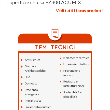
superficie chiusa FZ300 ACUMIX
Vedi tutti i focus prodotti
Isolamento termico
Antisismica
Luce in Architettura
Barriere
Architettoniche
Prevenzione
incendi
BIM
Restauro e
Domotica
Ristrutturazioni
Efficienza
Sostenibilità e
energetica
Bioedilizia
Impiantistica
Isolamento acustico