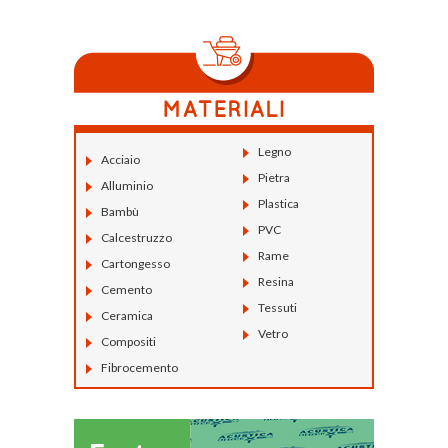
Legno
Acciaio
Pietra
Alluminio
Plastica
Bambù
PVC
Calcestruzzo
Rame
Cartongesso
Resina
Cemento
Tessuti
Ceramica
Vetro
Compositi
Fibrocemento