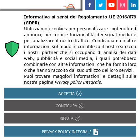
Informativa ai sensi del Regolamento UE 2016/679
(GDPR)
Utilizziamo i cookies per personalizzare contenuti ed
annunci, per fornire funzionalità dei social media e
per analizzare il nostro traffico. Condividiamo inoltre
Legno
Acciaio
informazioni sul modo in cui utilizza il nostro sito con
Pietra
Alluminio
i nostri partner che si occupano di analisi dei dati
Plastica
web, pubblicità e social media, i quali potrebbero
Bambù
combinarle con altre informazioni che ha fornito loro
PVC
Calcestruzzo
o che hanno raccolto dal suo utilizzo dei loro servizi.
Rame
Puoi trovare maggiori informazioni e dettagli sulla
Cartongesso
Resina
nostra pagina
Privacy policy integrale.
Cemento
Tessuti
Ceramica
ACCETTA
Vetro
Compositi
CONFIGURA
Fibrocemento
RIFIUTA
PRIVACY POLICY INTEGRALE