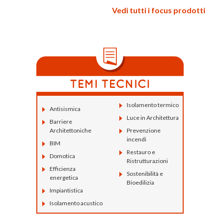
Vedi tutti i focus prodotti
Isolamento termico
Antisismica
Luce in Architettura
Barriere
Architettoniche
Prevenzione
incendi
BIM
Restauro e
Domotica
Ristrutturazioni
Efficienza
Sostenibilità e
energetica
Bioedilizia
Impiantistica
Isolamento acustico