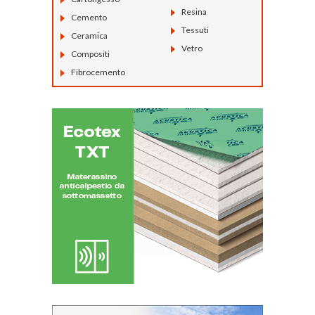
Resina
Cemento
Tessuti
Ceramica
Vetro
Compositi
Fibrocemento