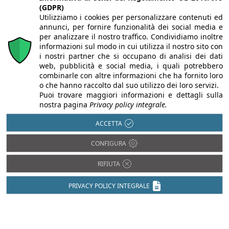
(GDPR)
Utilizziamo i cookies per personalizzare contenuti ed
annunci, per fornire funzionalità dei social media e
per analizzare il nostro traffico. Condividiamo inoltre
informazioni sul modo in cui utilizza il nostro sito con
i nostri partner che si occupano di analisi dei dati
web, pubblicità e social media, i quali potrebbero
combinarle con altre informazioni che ha fornito loro
o che hanno raccolto dal suo utilizzo dei loro servizi.
Puoi trovare maggiori informazioni e dettagli sulla
Chi siamo
Autori
Per la tua pubblicità
Iscriviti alla
nostra pagina
Privacy policy integrale.
newsletter
ACCETTA
CONFIGURA
RIFIUTA
Infobuild è testata registrata presso il Tribunale di Milano al n° 63
dell’8/3/2013 - ISSN 2282-2267
PRIVACY POLICY INTEGRALE
© 2000-2026 Infoweb srl - P.IVA 13155920153 - Tutti i diritti
riservati |
Privacy