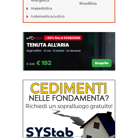
energetica
Bioedilizia
Impiantistica
Isolamento acustico