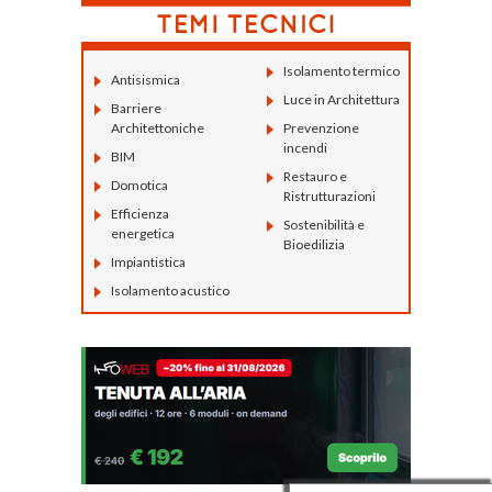
Isolamento termico
Antisismica
Luce in Architettura
Barriere
Architettoniche
Prevenzione
incendi
BIM
Restauro e
Domotica
Ristrutturazioni
Efficienza
Sostenibilità e
energetica
Bioedilizia
Impiantistica
Isolamento acustico