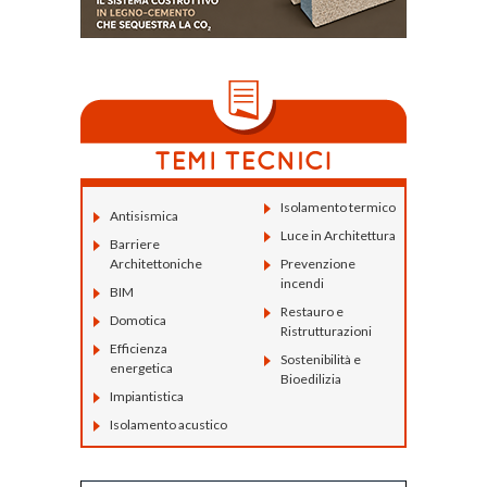
Isolamento termico
Antisismica
Luce in Architettura
Barriere
Architettoniche
Prevenzione
incendi
BIM
Restauro e
Domotica
Ristrutturazioni
Efficienza
Sostenibilità e
energetica
Bioedilizia
Impiantistica
Isolamento acustico