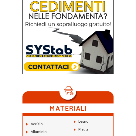
Legno
Acciaio
Pietra
Alluminio