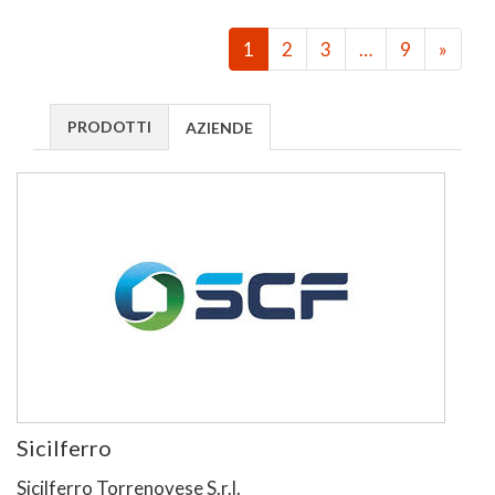
1
2
3
…
9
»
PRODOTTI
AZIENDE
Sicilferro
Sicilferro Torrenovese S.r.l.