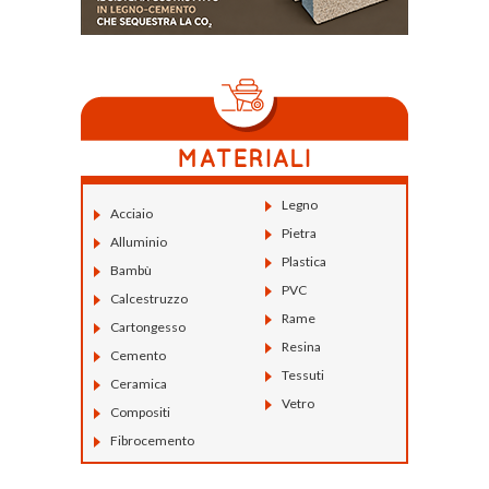
Legno
Acciaio
Pietra
Alluminio
Plastica
Bambù
PVC
Calcestruzzo
Rame
Cartongesso
Resina
Cemento
Tessuti
Ceramica
Vetro
Compositi
Fibrocemento