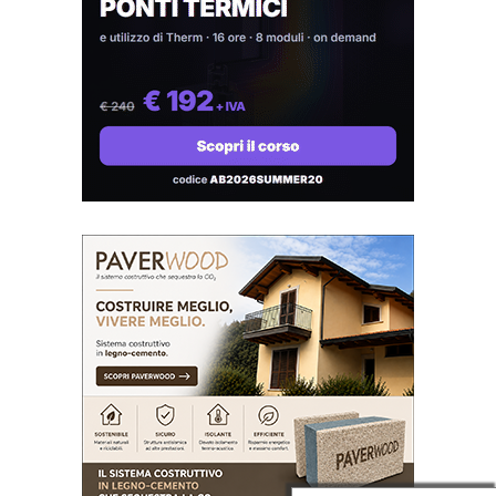
Cemento
Tessuti
Ceramica
Vetro
Compositi
Fibrocemento