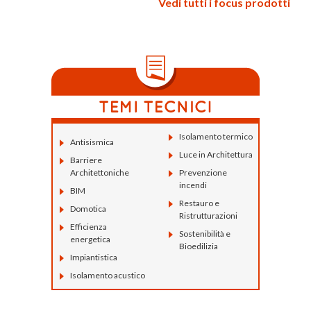
WOLF HAUS
02/12/2024
Scopri la Raccolta esclusiva: 17
progetti per edifici in legno
Vedi tutti i focus prodotti
Isolamento termico
Antisismica
Luce in Architettura
Barriere