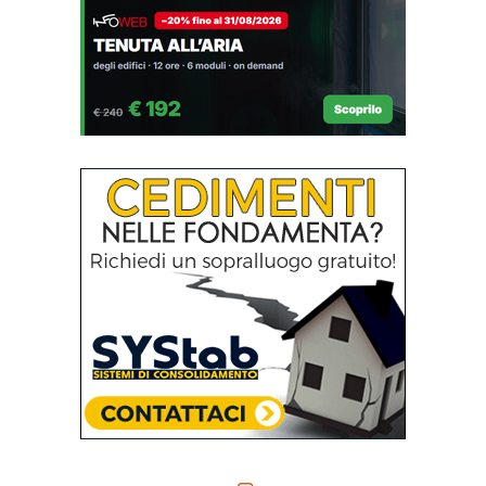
Architettoniche
Prevenzione
incendi
BIM
Restauro e
Domotica
Ristrutturazioni
Efficienza
Sostenibilità e
energetica
Bioedilizia
Impiantistica
Isolamento acustico