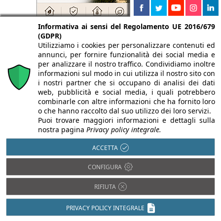
Informativa ai sensi del Regolamento UE 2016/679
(GDPR)
Utilizziamo i cookies per personalizzare contenuti ed
annunci, per fornire funzionalità dei social media e
per analizzare il nostro traffico. Condividiamo inoltre
informazioni sul modo in cui utilizza il nostro sito con
i nostri partner che si occupano di analisi dei dati
web, pubblicità e social media, i quali potrebbero
combinarle con altre informazioni che ha fornito loro
o che hanno raccolto dal suo utilizzo dei loro servizi.
Puoi trovare maggiori informazioni e dettagli sulla
nostra pagina
Privacy policy integrale.
Legno
Acciaio
Pietra
ACCETTA
Alluminio
Plastica
Bambù
CONFIGURA
PVC
Calcestruzzo
Rame
RIFIUTA
Cartongesso
Resina
Cemento
PRIVACY POLICY INTEGRALE
Tessuti
Ceramica
Vetro