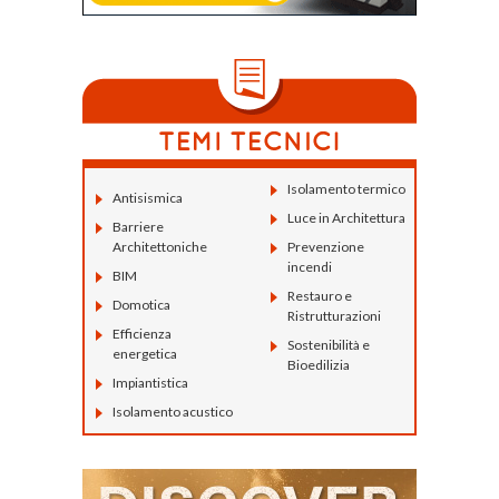
Isolamento termico
Antisismica
Luce in Architettura
Barriere
Architettoniche
Prevenzione
incendi
BIM
Restauro e
Domotica
Ristrutturazioni
Efficienza
Sostenibilità e
energetica
Bioedilizia
Impiantistica
Isolamento acustico