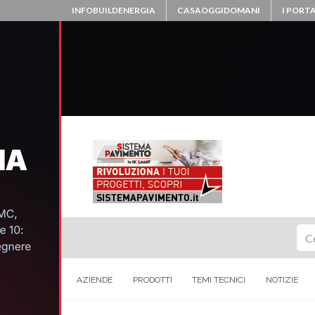
INFOBUILDENERGIA
CASAOGGIDOMANI
I PORTA
Ce
AZIENDE
PRODOTTI
TEMI TECNICI
NOTIZIE