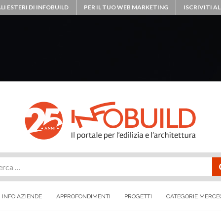
LI ESTERI DI INFOBUILD
PER IL TUO WEB MARKETING
ISCRIVITI 
rca
INFO AZIENDE
APPROFONDIMENTI
PROGETTI
CATEGORIE MERCE