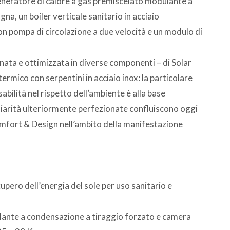
generatore di calore a gas premiscelato modulante a
a, un boiler verticale sanitario in acciaio
con pompa di circolazione a due velocità e un modulo di
nata e ottimizzata in diverse componenti – di Solar
mico con serpentini in acciaio inox: la particolare
abilità nel rispetto dell’ambiente è alla base
uliarità ulteriormente perfezionate confluiscono oggi
omfort & Design nell’ambito della manifestazione
pero dell’energia del sole per uso sanitario e
lante a condensazione a tiraggio forzato e camera