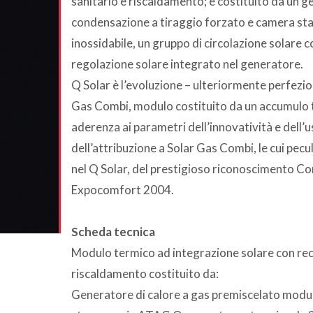
sanitario e riscaldamento; è costituito da un 
condensazione a tiraggio forzato e camera stagn
inossidabile, un gruppo di circolazione solare 
regolazione solare integrato nel generatore.
Q Solar è l’evoluzione – ulteriormente perfezio
Gas Combi, modulo costituito da un accumulo ter
aderenza ai parametri dell’innovatività e dell’us
dell’attribuzione a Solar Gas Combi, le cui pec
nel Q Solar, del prestigioso riconoscimento C
Expocomfort 2004.
Scheda tecnica
Modulo termico ad integrazione solare con recu
riscaldamento costituito da:
Generatore di calore a gas premiscelato modu