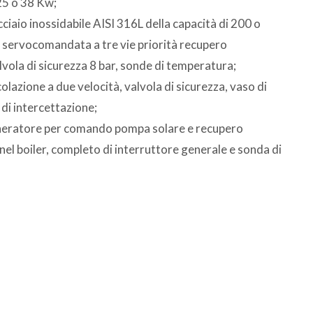
25 o 38 Kw;
cciaio inossidabile AISI 316L della capacità di 200 o
la servocomandata a tre vie priorità recupero
vola di sicurezza 8 bar, sonde di temperatura;
lazione a due velocità, valvola di sicurezza, vaso di
 di intercettazione;
eneratore per comando pompa solare e recupero
el boiler, completo di interruttore generale e sonda di