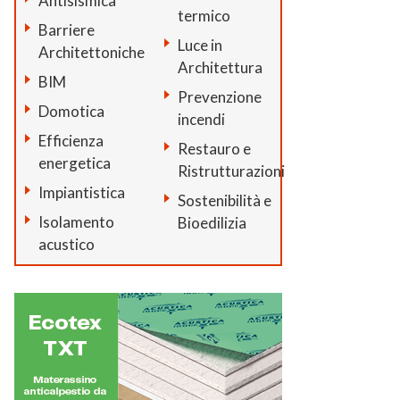
Antisismica
termico
Barriere
Luce in
Architettoniche
Architettura
BIM
Prevenzione
Domotica
incendi
Efficienza
Restauro e
energetica
Ristrutturazioni
Impiantistica
Sostenibilità e
Isolamento
Bioedilizia
acustico