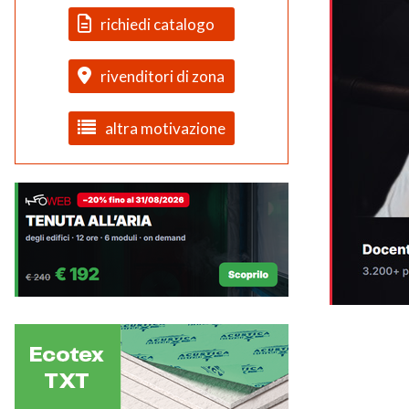
richiedi catalogo
rivenditori di zona
altra motivazione