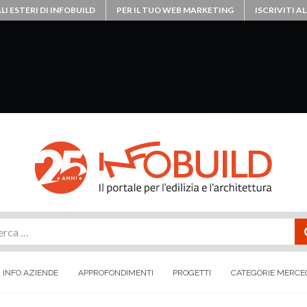
LI ESTERI DI INFOBUILD
PER IL TUO WEB MARKETING
ISCRIVITI 
rca
INFO AZIENDE
APPROFONDIMENTI
PROGETTI
CATEGORIE MERCE