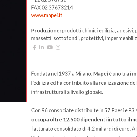
FAX 02 37673214
www.mapei.it
Produzione:
prodotti chimici edilizia, adesivi, 
massetti, sottofondi, protettivi, impermeabilizz
Fondata nel 1937 a Milano,
Mapei
è uno tra i m
l’edilizia ed ha contribuito alla realizzazione d
infrastrutturali a livello globale.
Con 96 consociate distribuite in 57 Paesi e 93 s
occupa oltre 12.500 dipendenti in tutto il 
fatturato consolidato di 4,2 miliardi di euro. Al