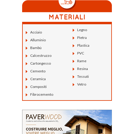
Legno
Acciaio
Pietra
Alluminio
Plastica
Bambù
PVC
Calcestruzzo
Rame
Cartongesso
Resina
Cemento
Tessuti
Ceramica
Vetro
Compositi
Fibrocemento