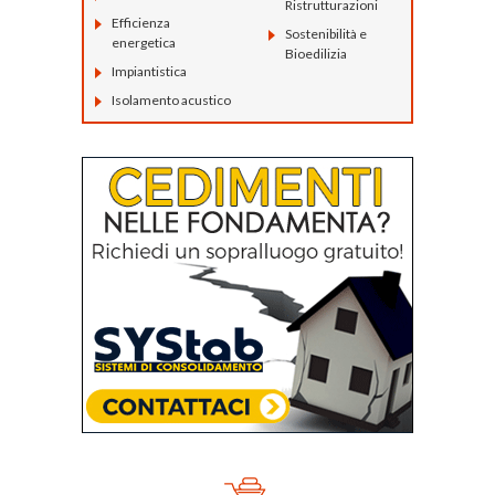
Ristrutturazioni
Efficienza
Sostenibilità e
energetica
Bioedilizia
Impiantistica
Isolamento acustico