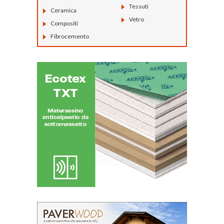
Tessuti
Ceramica
Vetro
Compositi
Fibrocemento