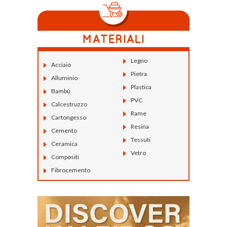
Legno
Acciaio
Pietra
Alluminio
Plastica
Bambù
PVC
Calcestruzzo
Rame
Cartongesso
Resina
Cemento
Tessuti
Ceramica
Vetro
Compositi
Fibrocemento