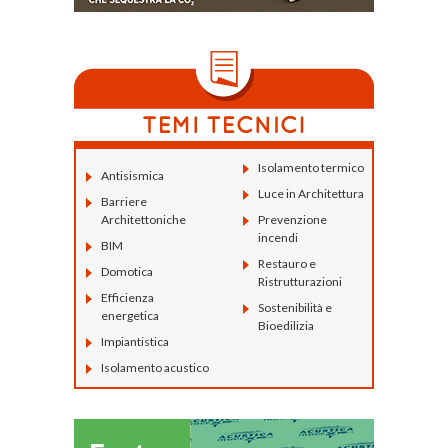
Isolamento termico
Antisismica
Luce in Architettura
Barriere
Architettoniche
Prevenzione
incendi
BIM
Restauro e
Domotica
Ristrutturazioni
Efficienza
Sostenibilità e
energetica
Bioedilizia
Impiantistica
Isolamento acustico