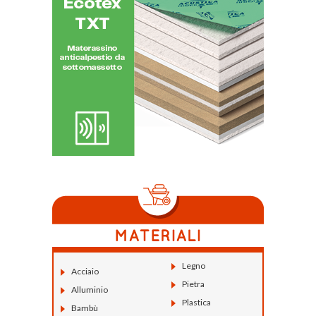
Legno
Acciaio
Pietra
Alluminio
Plastica
Bambù