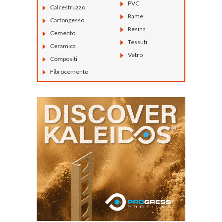
PVC
Calcestruzzo
Rame
Cartongesso
Resina
Cemento
Tessuti
Ceramica
Vetro
Compositi
Fibrocemento