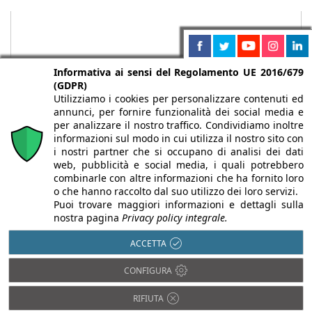
Informativa ai sensi del Regolamento UE 2016/679
(GDPR)
Utilizziamo i cookies per personalizzare contenuti ed
annunci, per fornire funzionalità dei social media e
per analizzare il nostro traffico. Condividiamo inoltre
informazioni sul modo in cui utilizza il nostro sito con
i nostri partner che si occupano di analisi dei dati
web, pubblicità e social media, i quali potrebbero
Chi siamo
Autori
Per la tua pubblicità
Iscriviti alla
combinarle con altre informazioni che ha fornito loro
newsletter
o che hanno raccolto dal suo utilizzo dei loro servizi.
Puoi trovare maggiori informazioni e dettagli sulla
nostra pagina
Privacy policy integrale.
ACCETTA
Infobuild è testata registrata presso il Tribunale di Milano al n° 63
CONFIGURA
dell’8/3/2013 - ISSN 2282-2267
© 2000-2026 Infoweb srl - P.IVA 13155920153 - Tutti i diritti
RIFIUTA