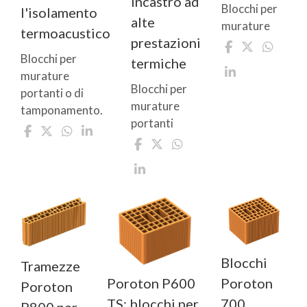
incastro ad
Blocchi per
l'isolamento
alte
murature
termoacustico
prestazioni
Blocchi per
termiche
murature
Blocchi per
portanti o di
murature
tamponamento.
portanti
Blocchi
Tramezze
Poroton P600
Poroton
Poroton
TS: blocchi per
700
P800 per