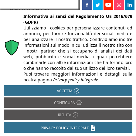
COMUNICATI
Informativa ai sensi del Regolamento UE 2016/679
(GDPR)
Utilizziamo i cookies per personalizzare contenuti ed
annunci, per fornire funzionalità dei social media e
per analizzare il nostro traffico. Condividiamo inoltre
informazioni sul modo in cui utilizza il nostro sito con
i nostri partner che si occupano di analisi dei dati
web, pubblicità e social media, i quali potrebbero
combinarle con altre informazioni che ha fornito loro
12/06/2023
o che hanno raccolto dal suo utilizzo dei loro servizi.
10/07/2026
Puoi trovare maggiori informazioni e dettagli sulla
Normablok Più S40
nostra pagina
Privacy policy integrale.
Fornaci Laterizi Danesi
MA per un nuovo
ACCETTA
Città Minime:
edificio
l'installazione di
residenziale
CONFIGURA
Matteo Mezzadri
efficiente e sicuro
RIFIUTA
per la sede Danesi
Per la realizzazione di
PRIVACY POLICY INTEGRALE
A cura di:
Laura Murgia
un edificio residenziale