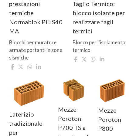
prestazioni
Taglio Termico:
termiche
blocco isolante per
Normablok Più S40
realizzare tagli
MA
termici
Blocchi per murature
Blocco per l'isolamento
armate portanti in zone
termico
sismiche
Mezze
Mezze
Laterizio
Poroton
Poroton
tradizionale
P700 TS a
P800
per