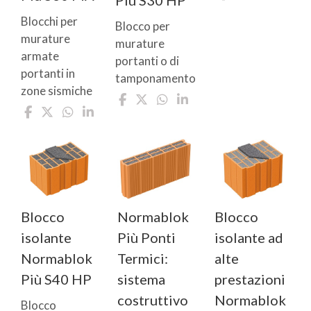
Più S30 HP
Blocchi per
Blocco per
murature
murature
armate
portanti o di
portanti in
tamponamento
zone sismiche
Blocco
Normablok
Blocco
isolante
Più Ponti
isolante ad
Normablok
Termici:
alte
Più S40 HP
sistema
prestazioni
costruttivo
Normablok
Blocco