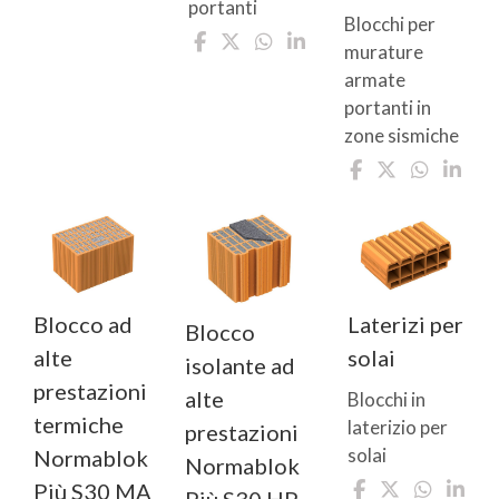
portanti
Blocchi per
murature
armate
portanti in
zone sismiche
Blocco ad
Laterizi per
Blocco
alte
solai
isolante ad
prestazioni
alte
Blocchi in
termiche
laterizio per
prestazioni
solai
Normablok
Normablok
Più S30 MA