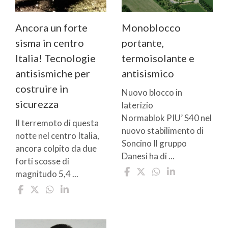
Ancora un forte
Monoblocco
sisma in centro
portante,
Italia! Tecnologie
termoisolante e
antisismiche per
antisismico
costruire in
Nuovo blocco in
sicurezza
laterizio
Normablok PIU’ S40 nel
Il terremoto di questa
nuovo stabilimento di
notte nel centro Italia,
Soncino Il gruppo
ancora colpito da due
Danesi ha di ...
forti scosse di
magnitudo 5,4 ...