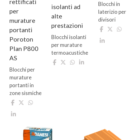
rettificati
Blocchi in
isolanti ad
per
laterizio per
alte
divisori
murature
prestazioni
portanti
Blocchi isolanti
Poroton
per murature
Plan P800
termoacustiche
AS
Blocchi per
murature
portanti in
zone sismiche