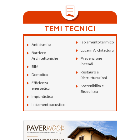
Isolamento termico
Antisismica
Luce in Architettura
Barriere
Architettoniche
Prevenzione
incendi
BIM
Restauro e
Domotica
Ristrutturazioni
Efficienza
Sostenibilità e
energetica
Bioedilizia
Impiantistica
Isolamento acustico