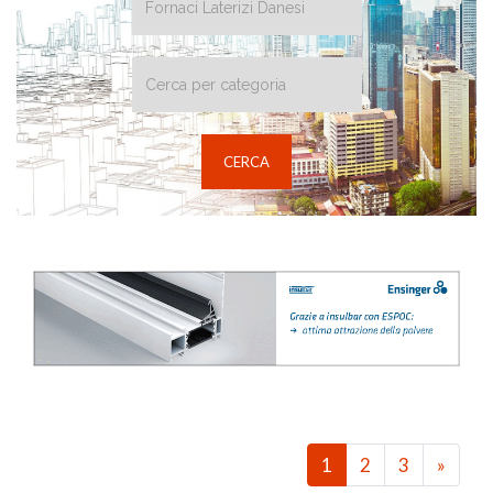
1
2
3
»