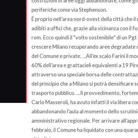
costruzioni in aree oggi abbandonate, come gli 
periferiche come via Stephenson.
È proprio nell’area nord-ovest della città che i
adibiti a uffici che, grazie alla vicinanza con i
rom. Ecco quindi il “volto sostenibile” di un 
crescere Milano recuperando aree degradate co
del Comune e private. …All’ex scalo Farini il m
60% dell’area e grattacieli equivalenti a 19 Pire
attraverso una speciale borsa delle contrattazioni
del principio che a Milano si potrà densificare s
trasporto pubblico. …Il provvedimento, forteme
Carlo Masseroli, ha avuto infatti il via libera c
abbandonando l’aula al momento dello scrutinio
amministrativo regionale. Per arrivare all’appr
febbraio, il Comune ha liquidato con una quaran