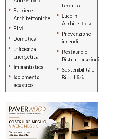
Antisismica
termico
Barriere
Luce in
Architettoniche
Architettura
BIM
Prevenzione
Domotica
incendi
Efficienza
Restauro e
energetica
Ristrutturazioni
Impiantistica
Sostenibilità e
Isolamento
Bioedilizia
acustico