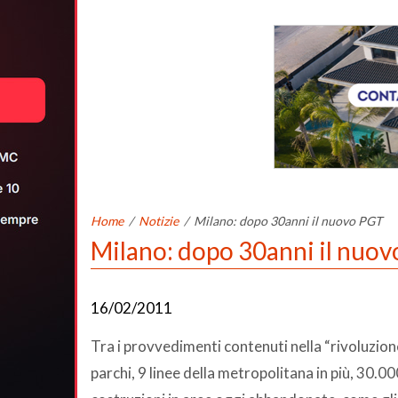
Home
/
Notizie
/
Milano: dopo 30anni il nuovo PGT
Milano: dopo 30anni il nuo
16/02/2011
Tra i provvedimenti contenuti nella “rivoluzion
parchi, 9 linee della metropolitana in più, 30.000