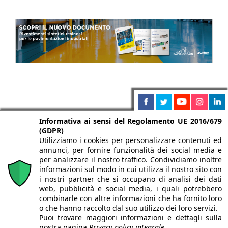
Informativa ai sensi del Regolamento UE 2016/679
(GDPR)
Utilizziamo i cookies per personalizzare contenuti ed
annunci, per fornire funzionalità dei social media e
per analizzare il nostro traffico. Condividiamo inoltre
informazioni sul modo in cui utilizza il nostro sito con
i nostri partner che si occupano di analisi dei dati
web, pubblicità e social media, i quali potrebbero
Chi siamo
Autori
Per la tua pubblicità
Iscriviti alla
combinarle con altre informazioni che ha fornito loro
newsletter
o che hanno raccolto dal suo utilizzo dei loro servizi.
Puoi trovare maggiori informazioni e dettagli sulla
nostra pagina
Privacy policy integrale.