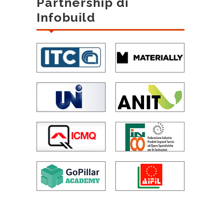
Partnership di
Infobuild