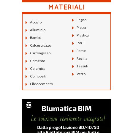
Legno
Acciaio
Pietra
Alluminio
Plastica
Bambù
PVC
Calcestruzzo
Rame
Cartongesso
Resina
Cemento
Tessuti
Ceramica
Vetro
Compositi
Fibrocemento