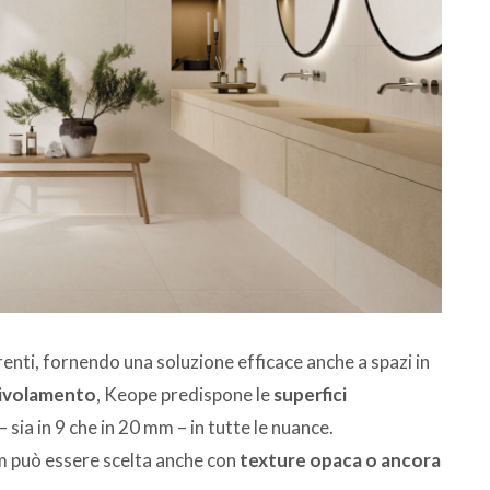
renti, fornendo una soluzione efficace anche a spazi in
civolamento
, Keope predispone le
superfici
sia in 9 che in 20 mm – in tutte le nuance.
m può essere scelta anche con
texture opaca o ancora