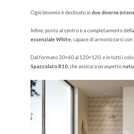
Ogni binomio è declinato in
due diverse intens
Infine, posto al centro e a completamento della v
essenziale White
, capace di armonizzarsi con t
Dal formato 30×60 al 120×120, e in tutti i color
Spazzolato R10
, che assicura un aspetto
natu