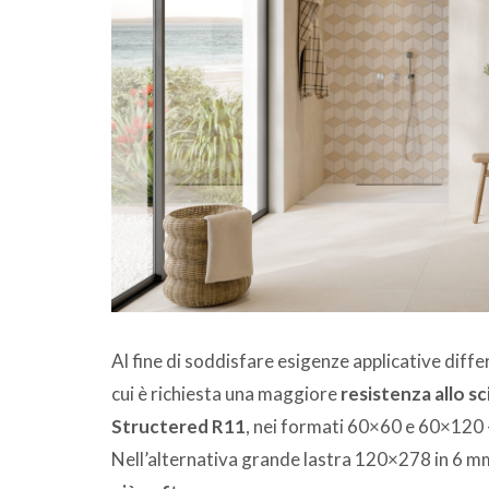
Al fine di soddisfare esigenze applicative diffe
cui è richiesta una maggiore
resistenza allo s
Structered R11
, nei formati 60×60 e 60×120 – 
Nell’alternativa grande lastra 120×278 in 6 m