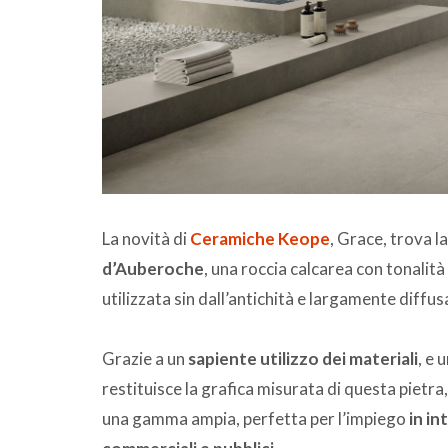
La novità di
Ceramiche Keope
, Grace, trova l
d’Auberoche
, una roccia calcarea con tonalit
utilizzata sin dall’antichità e largamente diffu
Grazie a un
sapiente utilizzo dei materiali
, e 
restituisce la grafica misurata di questa pietr
una gamma ampia, perfetta per l’impiego
in in