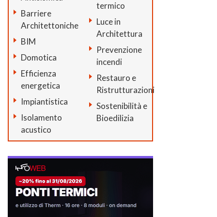
termico
Barriere
Luce in
Architettoniche
Architettura
BIM
Prevenzione
Domotica
incendi
Efficienza
Restauro e
energetica
Ristrutturazioni
Impiantistica
Sostenibilità e
Isolamento
Bioedilizia
acustico