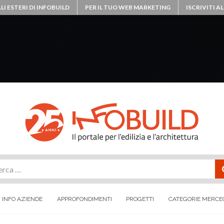
LI ESTERI DI INFOBUILD
PER IL TUO WEB MARKETING
ISCRIVITI 
rca
INFO AZIENDE
APPROFONDIMENTI
PROGETTI
CATEGORIE MERCE