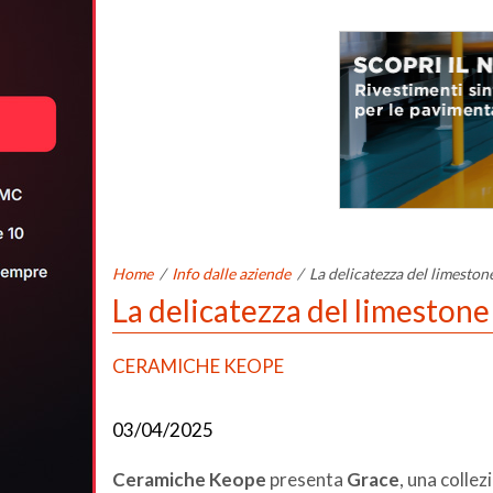
Home
/
Info dalle aziende
/
La delicatezza del limeston
La delicatezza del limestone
CERAMICHE KEOPE
03/04/2025
Ceramiche Keope
presenta
Grace
, una collez