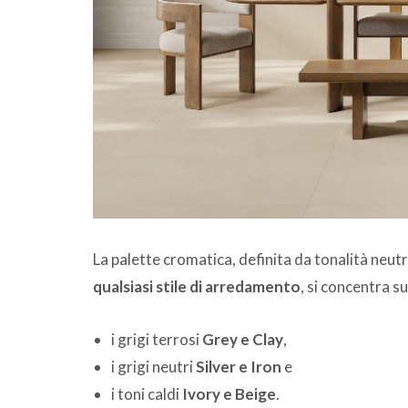
La palette cromatica, definita da tonalità neut
qualsiasi stile di arredamento
, si concentra su
i grigi terrosi
Grey e Clay
,
i grigi neutri
Silver e Iron
e
i toni caldi
Ivory e Beige
.