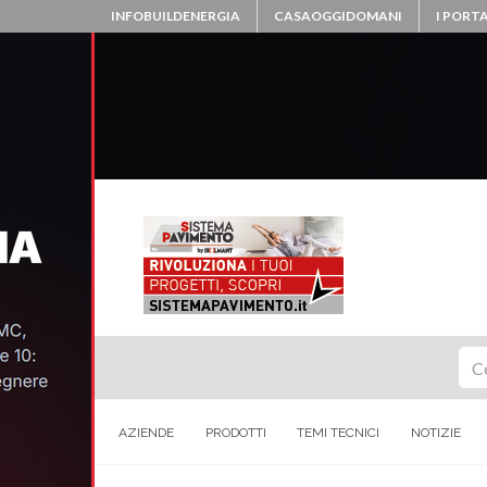
INFOBUILDENERGIA
CASAOGGIDOMANI
I PORTA
Ce
AZIENDE
PRODOTTI
TEMI TECNICI
NOTIZIE