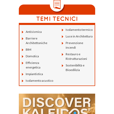
Isolamento termico
Antisismica
Luce in Architettura
Barriere
Architettoniche
Prevenzione
incendi
BIM
Restauro e
Domotica
Ristrutturazioni
Efficienza
Sostenibilità e
energetica
Bioedilizia
Impiantistica
Isolamento acustico