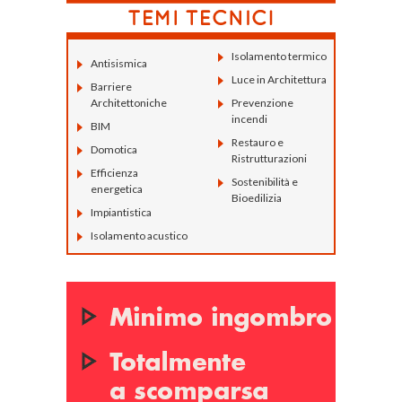
Isolamento termico
Antisismica
Luce in Architettura
Barriere
Architettoniche
Prevenzione
incendi
BIM
Restauro e
Domotica
Ristrutturazioni
Efficienza
Sostenibilità e
energetica
Bioedilizia
Impiantistica
Isolamento acustico