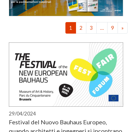
1
2
3
…
9
»
29/04/2024
Festival del Nuovo Bauhaus Europeo,
quando architetti e ingegneri si incontrano