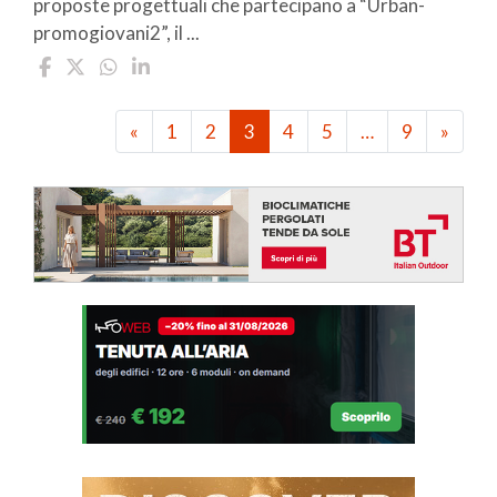
proposte progettuali che partecipano a “Urban-
promogiovani2”, il ...
«
1
2
3
4
5
…
9
»