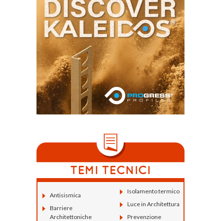
Isolamento termico
Antisismica
Luce in Architettura
Barriere
Architettoniche
Prevenzione