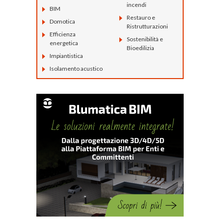
incendi
BIM
Restauro e
Domotica
Ristrutturazioni
Efficienza
Sostenibilità e
energetica
Bioedilizia
Impiantistica
Isolamento acustico