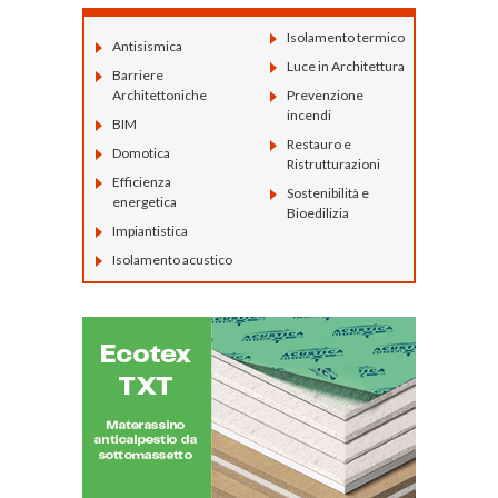
Isolamento termico
Antisismica
Luce in Architettura
Barriere
Architettoniche
Prevenzione
incendi
BIM
Restauro e
Domotica
Ristrutturazioni
Efficienza
Sostenibilità e
energetica
Bioedilizia
Impiantistica
Isolamento acustico