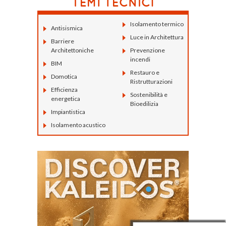
Isolamento termico
Antisismica
Luce in Architettura
Barriere
Architettoniche
Prevenzione
incendi
BIM
Restauro e
Domotica
Ristrutturazioni
Efficienza
Sostenibilità e
energetica
Bioedilizia
Impiantistica
Isolamento acustico