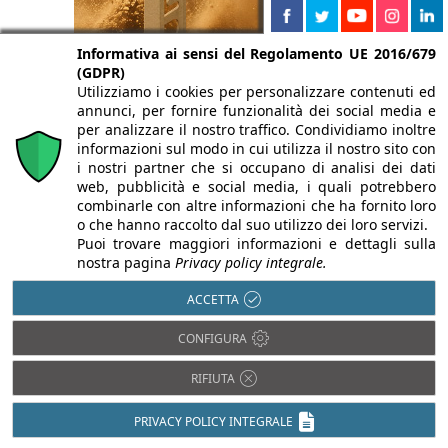
Informativa ai sensi del Regolamento UE 2016/679
(GDPR)
Utilizziamo i cookies per personalizzare contenuti ed
annunci, per fornire funzionalità dei social media e
per analizzare il nostro traffico. Condividiamo inoltre
informazioni sul modo in cui utilizza il nostro sito con
i nostri partner che si occupano di analisi dei dati
web, pubblicità e social media, i quali potrebbero
combinarle con altre informazioni che ha fornito loro
o che hanno raccolto dal suo utilizzo dei loro servizi.
Puoi trovare maggiori informazioni e dettagli sulla
Legno
nostra pagina
Privacy policy integrale.
Acciaio
Pietra
Alluminio
ACCETTA
Plastica
Bambù
PVC
CONFIGURA
Calcestruzzo
Rame
Cartongesso
RIFIUTA
Resina
Cemento
Tessuti
Ceramica
PRIVACY POLICY INTEGRALE
Vetro
Compositi