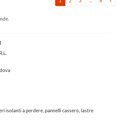
1
2
3
…
6
»
nde.
M
.L.
dova
ri isolanti a perdere, pannelli cassero, lastre