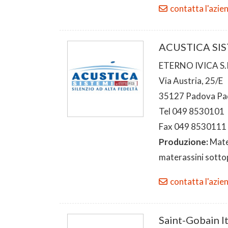
contatta l'azie
ACUSTICA SI
ETERNO IVICA S.R
Via Austria, 25/E
35127 Padova Pa
Tel 049 8530101
Fax 049 8530111
Produzione:
Mater
materassini sott
contatta l'azie
Saint-Gobain I