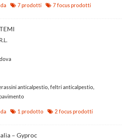
nda
7 prodotti
7 focus prodotti
STEMI
.L.
dova
assini anticalpestio, feltri anticalpestio,
opavimento
nda
1 prodotto
2 focus prodotti
talia – Gyproc