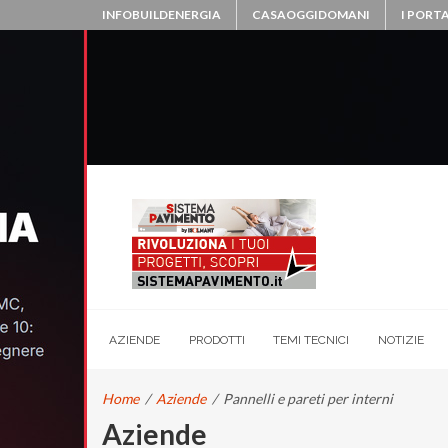
INFOBUILDENERGIA
CASAOGGIDOMANI
I PORTA
AZIENDE
PRODOTTI
TEMI TECNICI
NOTIZIE
Home
/
Aziende
/
Pannelli e pareti per interni
Aziende