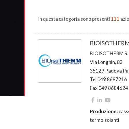
In questa categoria sono presenti
111
azie
BIOISOTHER
BIOISOTHERM S.R
Via Longhin, 83
35129 Padova Pa
Tel 049 8687216
Fax 049 8684624
Produzione:
casse
termoisolanti