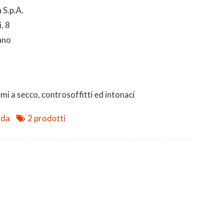
 S.p.A.
, 8
ano
mi a secco, controsoffitti ed intonaci
nda
2 prodotti