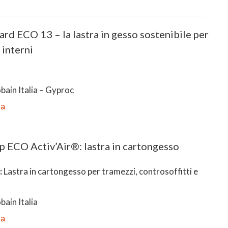
rd ECO 13 – la lastra in gesso sostenibile per
i interni
bain Italia – Gyproc
da
 ECO Activ’Air®: lastra in cartongesso
:
Lastra in cartongesso per tramezzi, controsoffitti e
ain Italia
da