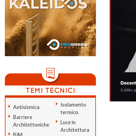
Isolamento
Antisismica
termico
Barriere
Luce in
Architettoniche
Architettura
BIM