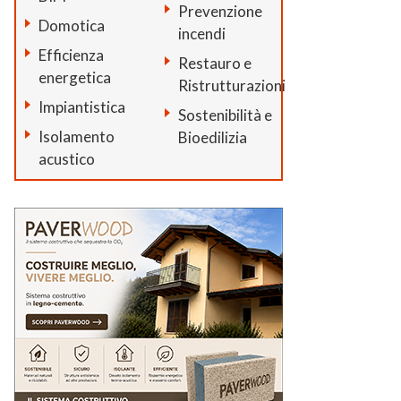
Prevenzione
Domotica
incendi
Efficienza
Restauro e
energetica
Ristrutturazioni
Impiantistica
Sostenibilità e
Isolamento
Bioedilizia
acustico