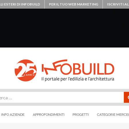
LI ESTERI DI INFOBUILD
PER IL TUO WEB MARKETING
ISCRIVITI 
rca
INFO AZIENDE
APPROFONDIMENTI
PROGETTI
CATEGORIE MERCE