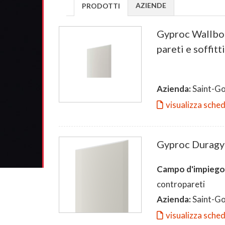
AZIENDE
PRODOTTI
Gyproc Wallboa
pareti e soffitt
Azienda:
Saint-Go
visualizza sche
Gyproc Duragyp
Campo d'impiego
contropareti
Azienda:
Saint-Gob
visualizza sche