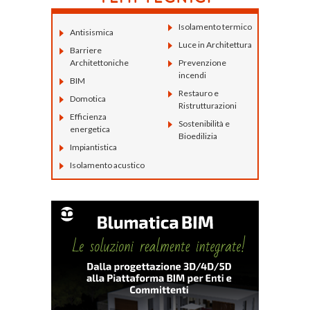
Isolamento termico
Antisismica
Luce in Architettura
Barriere
Architettoniche
Prevenzione
incendi
BIM
Restauro e
Domotica
Ristrutturazioni
Efficienza
Sostenibilità e
energetica
Bioedilizia
Impiantistica
Isolamento acustico