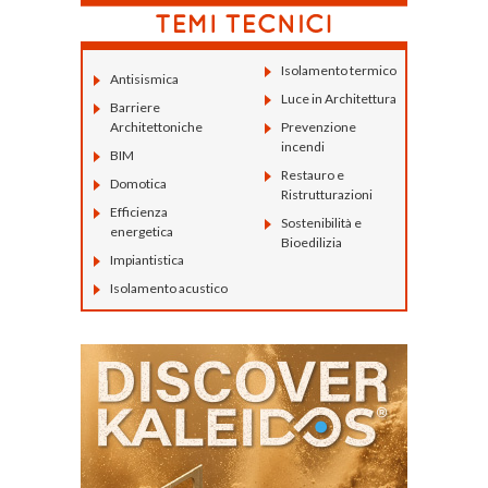
Isolamento termico
Antisismica
Luce in Architettura
Barriere
Architettoniche
Prevenzione
incendi
BIM
Restauro e
Domotica
Ristrutturazioni
Efficienza
Sostenibilità e
energetica
Bioedilizia
Impiantistica
Isolamento acustico