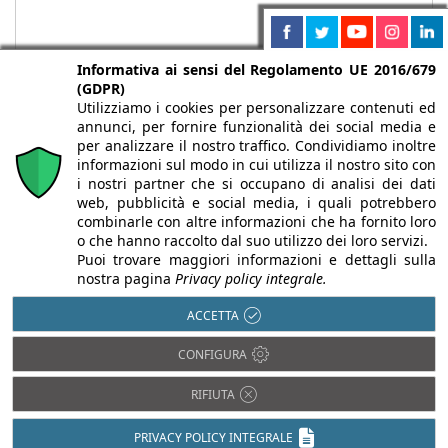
Informativa ai sensi del Regolamento UE 2016/679
(GDPR)
Utilizziamo i cookies per personalizzare contenuti ed
annunci, per fornire funzionalità dei social media e
per analizzare il nostro traffico. Condividiamo inoltre
informazioni sul modo in cui utilizza il nostro sito con
i nostri partner che si occupano di analisi dei dati
web, pubblicità e social media, i quali potrebbero
Chi siamo
Autori
Per la tua pubblicità
Iscriviti alla
combinarle con altre informazioni che ha fornito loro
newsletter
o che hanno raccolto dal suo utilizzo dei loro servizi.
Puoi trovare maggiori informazioni e dettagli sulla
nostra pagina
Privacy policy integrale.
ACCETTA
Infobuild è testata registrata presso il Tribunale di Milano al n° 63
CONFIGURA
dell’8/3/2013 - ISSN 2282-2267
© 2000-2026 Infoweb srl - P.IVA 13155920153 - Tutti i diritti
RIFIUTA
riservati |
Privacy
PRIVACY POLICY INTEGRALE