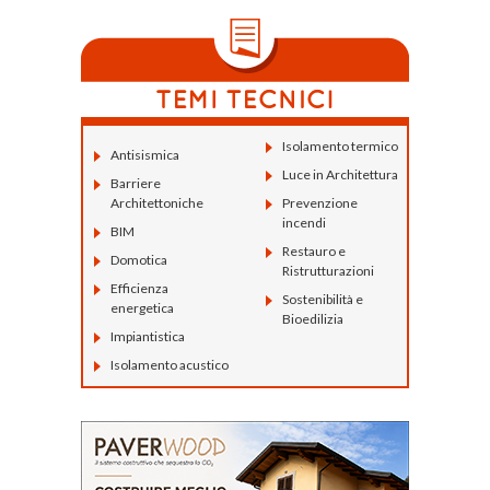
Isolamento termico
Antisismica
Luce in Architettura
Barriere
Architettoniche
Prevenzione
incendi
BIM
Restauro e
Domotica
Ristrutturazioni
Efficienza
Sostenibilità e
energetica
Bioedilizia
Impiantistica
Isolamento acustico