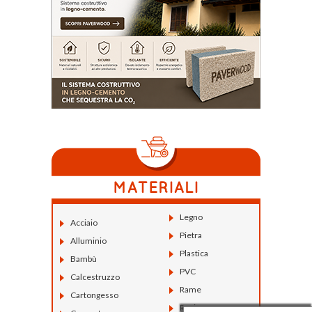
Legno
Acciaio
Pietra
Alluminio
Plastica
Bambù
PVC
Calcestruzzo
Rame
Cartongesso
Resina