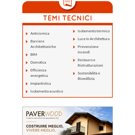
Isolamento termico
Antisismica
Luce in Architettura
Barriere
Architettoniche
Prevenzione
incendi
BIM
Restauro e
Domotica
Ristrutturazioni
Efficienza
Sostenibilità e
energetica
Bioedilizia
Impiantistica
Isolamento acustico