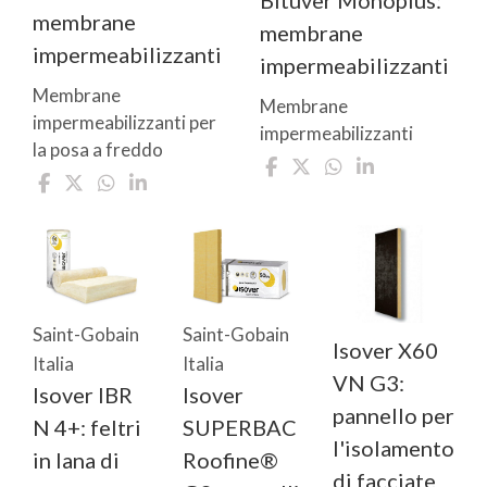
Bituver Monoplus:
membrane
membrane
impermeabilizzanti
impermeabilizzanti
Membrane
Membrane
impermeabilizzanti per
impermeabilizzanti
la posa a freddo
Saint-Gobain
Saint-Gobain
Isover X60
Italia
Italia
VN G3:
Isover IBR
Isover
pannello per
N 4+: feltri
SUPERBAC
l'isolamento
in lana di
Roofine®
di facciate