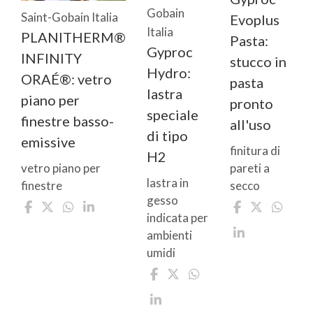
Gobain
Saint-Gobain Italia
Evoplus
Italia
PLANITHERM®
Pasta:
Gyproc
INFINITY
stucco in
Hydro:
ORAÉ®: vetro
pasta
lastra
piano per
pronto
speciale
finestre basso-
all'uso
di tipo
emissive
finitura di
H2
pareti a
vetro piano per
lastra in
secco
finestre
gesso
indicata per
ambienti
umidi