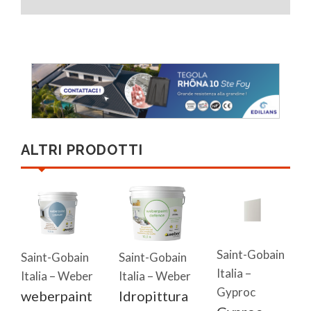
ALTRI PRODOTTI
Saint-Gobain
Saint-Gobain
Saint-Gobain
Italia –
Italia – Weber
Italia – Weber
Gyproc
weberpaint
Idropittura