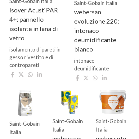
Saint-Gobain Italia
Saint-Gobain Italia
Isover AcustiPAR
webersan
4+: pannello
evoluzione 220:
isolante in lana di
intonaco
vetro
deumidificante
bianco
isolamento di pareti in
gesso rivestito e di
intonaco
contropareti
deumidificante
Saint-Gobain
Saint-Gobain
Saint-Gobain
Italia
Italia
Italia
webercem
webercote