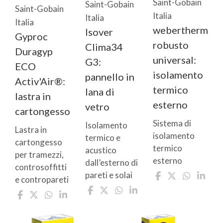
Saint-Gobain
Saint-Gobain
Saint-Gobain
Italia
Italia
Italia
webertherm
Isover
Gyproc
robusto
Clima34
Duragyp
universal:
G3:
ECO
isolamento
pannello in
Activ'Air®:
termico
lana di
lastra in
esterno
vetro
cartongesso
Sistema di
Isolamento
Lastra in
isolamento
termico e
cartongesso
termico
acustico
per tramezzi,
esterno
dall’esterno di
controsoffitti
pareti e solai
e contropareti