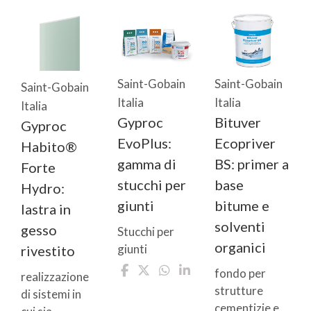
Saint-Gobain
Saint-Gobain
Saint-Gobain
Italia
Italia
Italia
Gyproc
Bituver
Gyproc
EvoPlus:
Ecopriver
Habito®
gamma di
BS: primer a
Forte
stucchi per
base
Hydro:
giunti
bitume e
lastra in
solventi
gesso
Stucchi per
organici
giunti
rivestito
fondo per
realizzazione
strutture
di sistemi in
cementizie e