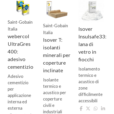
Saint-Gobain
Saint-Gobain
Isover
Italia
Italia
webercol
Insulsafe33:
Isover T:
UltraGres
lana di
isolanti
400:
vetro in
minerali per
adesivo
fiocchi
coperture
cementizio
Isolamento
inclinate
termico e
Adesivo
Isolante
acustico di
cementizio
termico e
zone
per
acustico per
difficilmente
applicazione
coperture
accessibili
interna ed
civili e
esterna
industriali