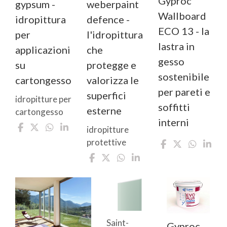
Gyproc
gypsum -
weberpaint
Wallboard
idropittura
defence -
ECO 13 - la
per
l'idropittura
lastra in
applicazioni
che
gesso
su
protegge e
sostenibile
cartongesso
valorizza le
per pareti e
superfici
idropitture per
soffitti
esterne
cartongesso
interni
idropitture
protettive
Saint-
Gyproc