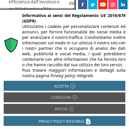
efficienza dell’involucro
decorativi per
architettonico c’è la
migliorare il comfort
Informativa ai sensi del Regolamento UE 2016/679
facciata ventilata, ...
sonoro senza rinunciare
(GDPR)
allo stile. ...
Utilizziamo i cookies per personalizzare contenuti ed
annunci, per fornire funzionalità dei social media e
per analizzare il nostro traffico. Condividiamo inoltre
informazioni sul modo in cui utilizza il nostro sito con
i nostri partner che si occupano di analisi dei dati
web, pubblicità e social media, i quali potrebbero
combinarle con altre informazioni che ha fornito loro
o che hanno raccolto dal suo utilizzo dei loro servizi.
Puoi trovare maggiori informazioni e dettagli sulla
nostra pagina
Privacy policy integrale.
ACCETTA
Isolamento
Pitture per esterni:
CONFIGURA
acustico interno:
quale scegliere e
come migliorare il
RIFIUTA
quanto costano
comfort abitativo
A cura di:
Claudia
PRIVACY POLICY INTEGRALE
con materiali e
Capperucci
Arch. Gaia