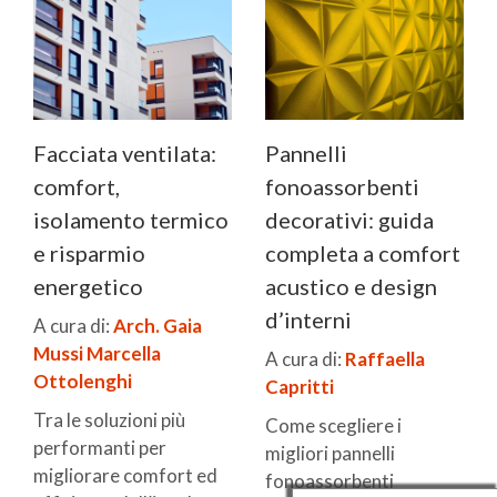
Facciata ventilata:
Pannelli
comfort,
fonoassorbenti
isolamento termico
decorativi: guida
e risparmio
completa a comfort
energetico
acustico e design
d’interni
A cura di:
Arch. Gaia
Mussi
Marcella
A cura di:
Raffaella
Ottolenghi
Capritti
Tra le soluzioni più
Come scegliere i
performanti per
migliori pannelli
migliorare comfort ed
fonoassorbenti