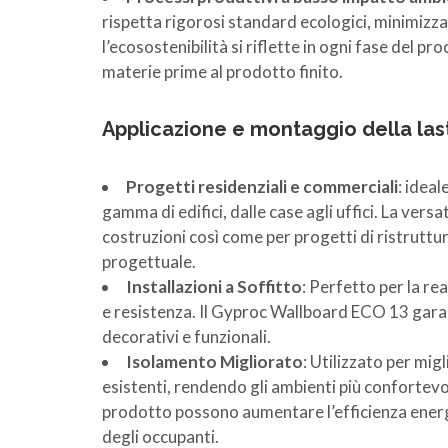
rispetta rigorosi standard ecologici, minimizz
l’ecosostenibilità si riflette in ogni fase del 
materie prime al prodotto finito.
Applicazione e montaggio della las
Progetti residenziali e commerciali
: ideal
gamma di edifici, dalle case agli uffici. La ver
costruzioni così come per progetti di ristruttur
progettuale.
Installazioni a Soffitto
: Perfetto per la re
e resistenza. Il Gyproc Wallboard ECO 13 garanti
decorativi e funzionali.
Isolamento Migliorato
: Utilizzato per mig
esistenti, rendendo gli ambienti più confortevol
prodotto possono aumentare l’efficienza energeti
degli occupanti.