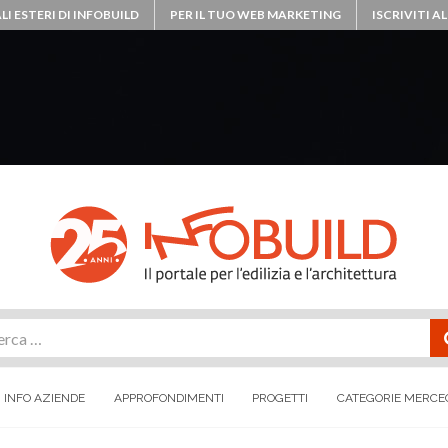
LI ESTERI DI INFOBUILD
PER IL TUO WEB MARKETING
ISCRIVITI 
rca
INFO AZIENDE
APPROFONDIMENTI
PROGETTI
CATEGORIE MERCE