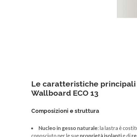
Le caratteristiche principali
Wallboard ECO 13
Composizioni e struttura
Nucleo in gesso naturale
: la lastra è costi
conosciuto per le sue
proprietà isolanti
e di
re