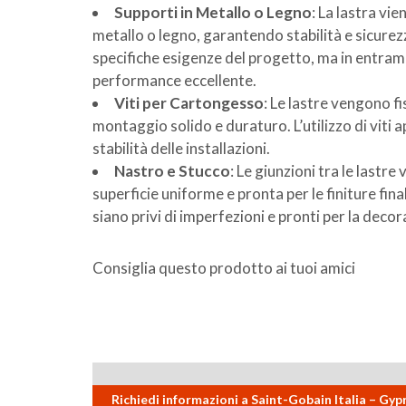
Supporti in Metallo o Legno
: La lastra vi
metallo o legno, garantendo stabilità e sicurezz
specifiche esigenze del progetto, ma in entram
performance eccellente.
Viti per Cartongesso
: Le lastre vengono fi
montaggio solido e duraturo. L’utilizzo di viti a
stabilità delle installazioni.
Nastro e Stucco
: Le giunzioni tra le last
superficie uniforme e pronta per le finiture fina
siano privi di imperfezioni e pronti per la decor
Consiglia questo prodotto ai tuoi amici
Richiedi informazioni a Saint-Gobain Italia – Gyp