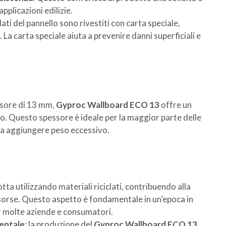
pplicazioni edilizie.
 lati del pannello sono rivestiti con carta speciale,
. La carta speciale aiuta a prevenire danni superficiali e
ssore di 13 mm,
Gyproc Wallboard ECO 13
offre un
uso. Questo spessore è ideale per la maggior parte delle
za aggiungere peso eccessivo.
tta utilizzando materiali riciclati, contribuendo alla
e risorse. Questo aspetto è fondamentale in un’epoca in
per molte aziende e consumatori.
ientale
: la produzione del
Gyproc Wallboard ECO 13