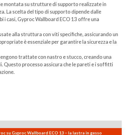
ene montata su strutture di supporto realizzate in
a. La scelta del tipo di supporto dipende dalle
bi i casi, Gyproc Wallboard ECO 13 offre una
ssate alla struttura con viti specifiche, assicurando un
ppropriate è essenziale per garantire la sicurezza e la
re vengono trattate con nastro e stucco, creando una
li. Questo processo assicura che le pareti e i soffitti
azione.
roc su Gyproc Wallboard ECO 13 – la lastra in gesso