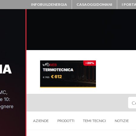
INFOBUILDENERGIA
CASAOGGIDOMANI
I PORTA
Ce
AZIENDE
PRODOTTI
TEMI TECNICI
NOTIZIE