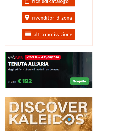
richiedi catalogo
rivenditori di zona
altra motivazione