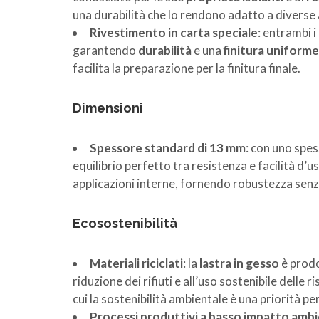
una durabilità che lo rendono adatto a diverse a
Rivestimento in carta speciale
: entrambi i
garantendo
durabilità
e una
finitura uniforme
facilita la preparazione per la finitura finale.
Dimensioni
Spessore standard di 13 mm
: con uno spe
equilibrio perfetto tra resistenza e facilità d’
applicazioni interne, fornendo robustezza sen
Ecosostenibilità
Materiali riciclati
: la
lastra in gesso
è prodo
riduzione dei rifiuti e all’uso sostenibile dell
cui la sostenibilità ambientale è una priorità 
Processi produttivi a basso impatto amb