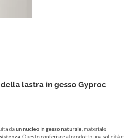
 della lastra in gesso
Gyproc
tuita da
un nucleo in gesso naturale
, materiale
sistenza
. Questo conferisce al prodotto una solidità e