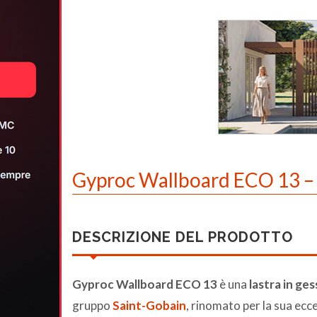
Gyproc Wallboard ECO 13 – la 
DESCRIZIONE DEL PRODOTTO
Gyproc Wallboard ECO 13
è una
lastra in ge
gruppo
Saint-Gobain
, rinomato per la sua ecc