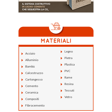
Legno
Acciaio
Pietra
Alluminio
Plastica
Bambù
PVC
Calcestruzzo
Rame
Cartongesso
Resina
Cemento
Tessuti
Ceramica
Vetro
Compositi
Fibrocemento