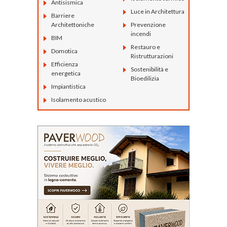
Antisismica
Luce in Architettura
Barriere
Architettoniche
Prevenzione
incendi
BIM
Restauro e
Domotica
Ristrutturazioni
Efficienza
Sostenibilità e
energetica
Bioedilizia
Impiantistica
Isolamento acustico