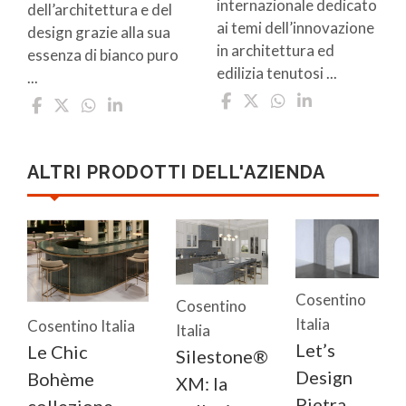
internazionale dedicato
dell’architettura e del
ai temi dell’innovazione
design grazie alla sua
in architettura ed
essenza di bianco puro
edilizia tenutosi ...
...
ALTRI PRODOTTI DELL'AZIENDA
Cosentino
Cosentino
Italia
Cosentino Italia
Italia
Let’s
Le Chic
Silestone®
Design
Bohème
XM: la
Pietra