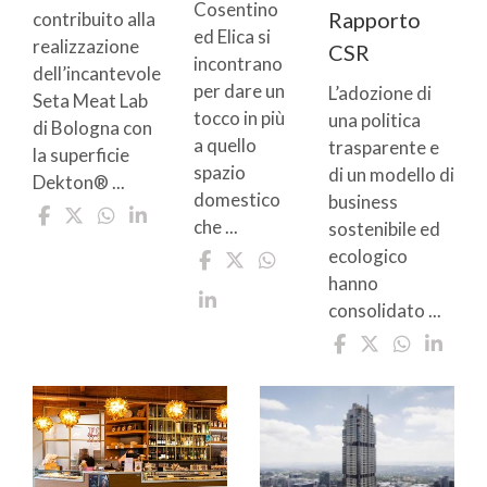
Cosentino
Rapporto
contribuito alla
ed Elica si
realizzazione
CSR
incontrano
dell’incantevole
per dare un
L’adozione di
Seta Meat Lab
tocco in più
una politica
di Bologna con
a quello
trasparente e
la superficie
spazio
di un modello di
Dekton® ...
domestico
business
che ...
sostenibile ed
ecologico
hanno
consolidato ...