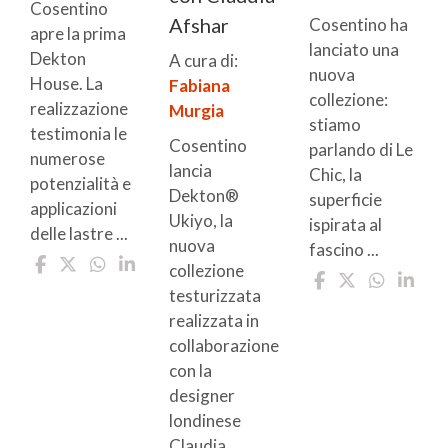
Cosentino
Afshar
Cosentino ha
apre la prima
lanciato una
Dekton
A cura di:
nuova
House. La
Fabiana
collezione:
realizzazione
Murgia
stiamo
testimonia le
Cosentino
parlando di Le
numerose
lancia
Chic, la
potenzialità e
Dekton®
superficie
applicazioni
Ukiyo, la
ispirata al
delle lastre ...
nuova
fascino ...
collezione
testurizzata
realizzata in
collaborazione
con la
designer
londinese
Claudia ...