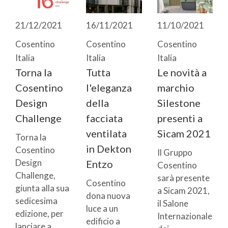
21/12/2021
16/11/2021
11/10/2021
Cosentino
Cosentino
Cosentino
Italia
Italia
Italia
Torna la
Tutta
Le novità a
Cosentino
l'eleganza
marchio
Design
della
Silestone
Challenge
facciata
presenti a
ventilata
Sicam 2021
Torna la
in Dekton
Cosentino
Il Gruppo
Design
Entzo
Cosentino
Challenge,
sarà presente
Cosentino
giunta alla sua
a Sicam 2021,
dona nuova
sedicesima
il Salone
luce a un
edizione, per
Internazionale
edificio a
lanciare a