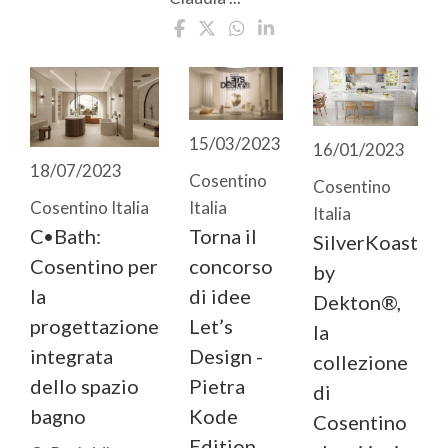
15/03/2023
16/01/2023
18/07/2023
Cosentino
Cosentino
Italia
Cosentino Italia
Italia
Torna il
C•Bath:
SilverKoast
concorso
Cosentino per
by
di idee
la
Dekton®,
Let’s
progettazione
la
Design -
integrata
collezione
Pietra
dello spazio
di
Kode
bagno
Cosentino
Edition