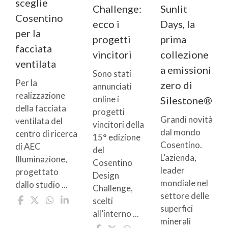
sceglie
Challenge:
Sunlit
Cosentino
ecco i
Days, la
per la
progetti
prima
facciata
vincitori
collezione
ventilata
a emissioni
Sono stati
Per la
zero di
annunciati
realizzazione
online i
Silestone®
della facciata
progetti
Grandi novità
ventilata del
vincitori della
dal mondo
centro di ricerca
15° edizione
Cosentino.
di AEC
del
L’azienda,
Illuminazione,
Cosentino
leader
progettato
Design
mondiale nel
dallo studio ...
Challenge,
settore delle
scelti
superfici
all’interno ...
minerali