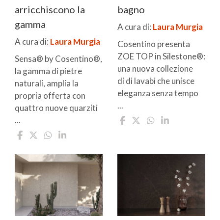
arricchiscono la
bagno
gamma
A cura di:
Laura Murgia
A cura di:
Laura Murgia
Cosentino presenta
ZOE TOP in Silestone®:
Sensa® by Cosentino®,
una nuova collezione
la gamma di pietre
di di lavabi che unisce
naturali, amplia la
eleganza senza tempo
propria offerta con
...
quattro nuove quarziti
...