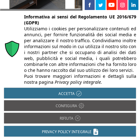
Cosentino Italia
Cosentino Italia
Informativa ai sensi del Regolamento UE 2016/679
(GDPR)
Dekton® Pietra
Silestone® Le Chic:
Utilizziamo i cookies per personalizzare contenuti ed
Kode: superfici
la collezione
annunci, per fornire funzionalità dei social media e
per analizzare il nostro traffico. Condividiamo inoltre
ultra compatte e ad
ispirata al fascino
informazioni sul modo in cui utilizza il nostro sito con
alte prestazioni by
i nostri partner che si occupano di analisi dei dati
degli spazi
web, pubblicità e social media, i quali potrebbero
Daniel Germani
vittoriani e parigini
combinarle con altre informazioni che ha fornito loro
o che hanno raccolto dal suo utilizzo dei loro servizi.
rivestimenti per indoor
rivestimenti per
Puoi trovare maggiori informazioni e dettagli sulla
e outdoor
superfici interne e
nostra pagina
Privacy policy integrale.
complementi d'arredo
ACCETTA
CONFIGURA
RIFIUTA
PRIVACY POLICY INTEGRALE