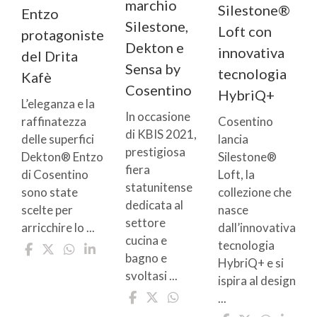
marchio
Silestone®
Entzo
Silestone,
Loft con
protagoniste
Dekton e
innovativa
del Drita
Sensa by
tecnologia
Kafè
Cosentino
HybriQ+
L’eleganza e la
In occasione
Cosentino
raffinatezza
di KBIS 2021,
lancia
delle superfici
prestigiosa
Silestone®
Dekton® Entzo
fiera
Loft, la
di Cosentino
statunitense
collezione che
sono state
dedicata al
nasce
scelte per
settore
dall’innovativa
arricchire lo ...
cucina e
tecnologia
bagno e
HybriQ+ e si
svoltasi ...
ispira al design
...