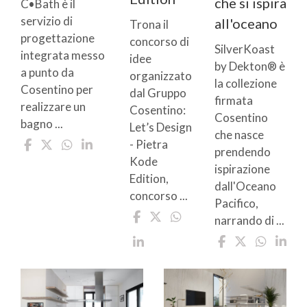
che si ispira
C•Bath è il
servizio di
all'oceano
Trona il
progettazione
concorso di
SilverKoast
integrata messo
idee
by Dekton® è
a punto da
organizzato
la collezione
Cosentino per
dal Gruppo
firmata
realizzare un
Cosentino:
Cosentino
bagno ...
Let’s Design
che nasce
- Pietra
prendendo
Kode
ispirazione
Edition,
dall'Oceano
concorso ...
Pacifico,
narrando di ...