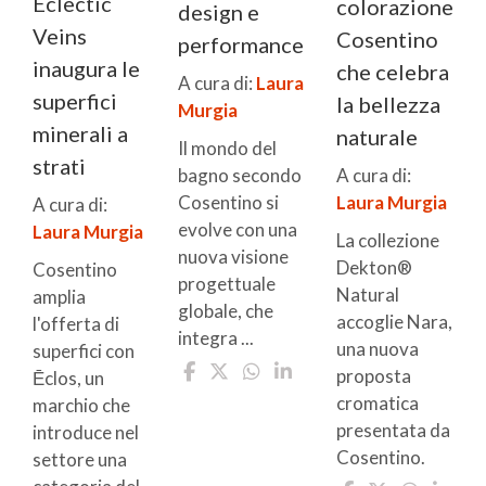
Eclectic
colorazione
design e
Veins
Cosentino
performance
inaugura le
che celebra
A cura di:
Laura
superfici
la bellezza
Murgia
minerali a
naturale
Il mondo del
strati
A cura di:
bagno secondo
Laura Murgia
Cosentino si
A cura di:
evolve con una
Laura Murgia
La collezione
nuova visione
Dekton®
Cosentino
progettuale
Natural
amplia
globale, che
accoglie Nara,
l'offerta di
integra ...
una nuova
superfici con
proposta
Ēclos, un
cromatica
marchio che
presentata da
introduce nel
Cosentino.
settore una