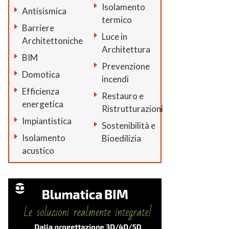
Isolamento
Antisismica
termico
Barriere
Luce in
Architettoniche
Architettura
BIM
Prevenzione
Domotica
incendi
Efficienza
Restauro e
energetica
Ristrutturazioni
Impiantistica
Sostenibilità e
Isolamento
Bioedilizia
acustico