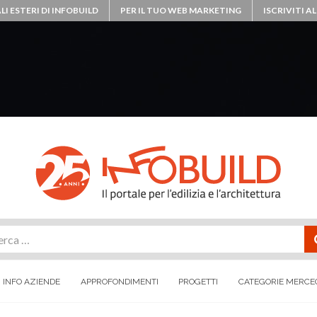
LI ESTERI DI INFOBUILD
PER IL TUO WEB MARKETING
ISCRIVITI 
rca
INFO AZIENDE
APPROFONDIMENTI
PROGETTI
CATEGORIE MERCE