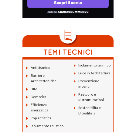
Isolamento termico
Antisismica
Luce in Architettura
Barriere
Architettoniche
Prevenzione
incendi
BIM
Restauro e
Domotica
Ristrutturazioni
Efficienza
Sostenibilità e
energetica
Bioedilizia
Impiantistica
Isolamento acustico