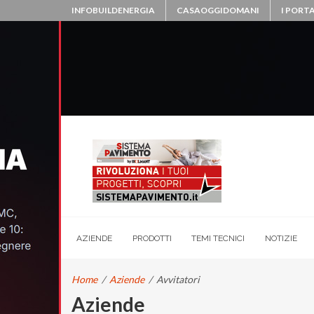
INFOBUILDENERGIA
CASAOGGIDOMANI
I PORTA
AZIENDE
PRODOTTI
TEMI TECNICI
NOTIZIE
Home
/
Aziende
/
Avvitatori
Aziende