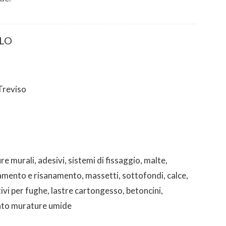
LO
Treviso
re murali, adesivi, sistemi di fissaggio, malte,
amento e risanamento, massetti, sottofondi, calce,
tivi per fughe, lastre cartongesso, betoncini,
nto murature umide