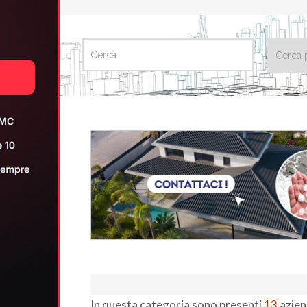
CERCA
In questa categoria sono presenti
13
azien