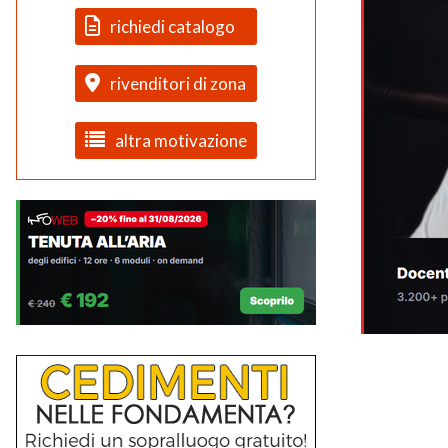
richiedi catalogo
rivenditori di zona
altra motivazione