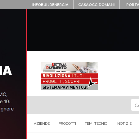
INFOBUILDENERGIA
CASAOGGIDOMANI
I PORTA
Ce
AZIENDE
PRODOTTI
TEMI TECNICI
NOTIZIE