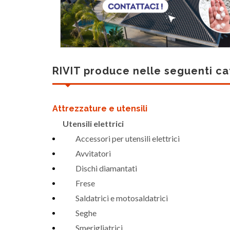
RIVIT produce nelle seguenti ca
Attrezzature e utensili
Utensili elettrici
Accessori per utensili elettrici
Avvitatori
Dischi diamantati
Frese
Saldatrici e motosaldatrici
Seghe
Smerigliatrici