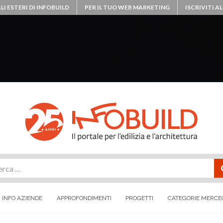
LI ESTERI DI INFOBUILD
PER IL TUO WEB MARKETING
ISCRIVITI 
rca
INFO AZIENDE
APPROFONDIMENTI
PROGETTI
CATEGORIE MERCE