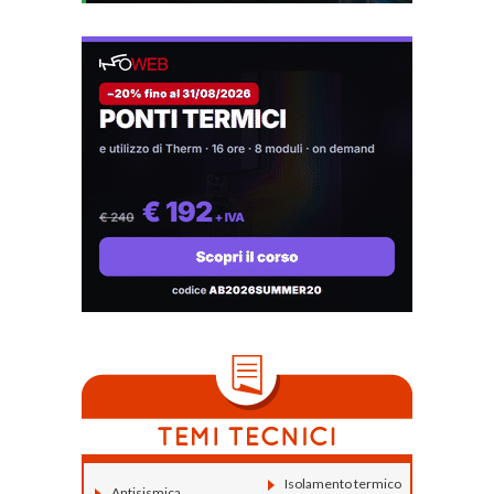
Isolamento termico
Antisismica