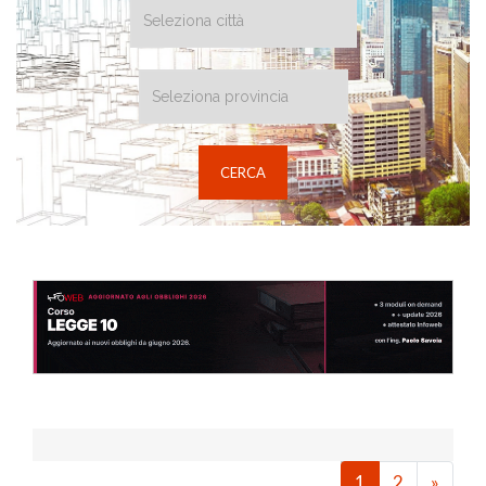
1
2
»