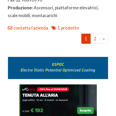
Produzione:
Ascensori, piattaforme elevatrici,
scale mobili, montacarichi
contatta l'azienda
1 prodotto
1
2
»