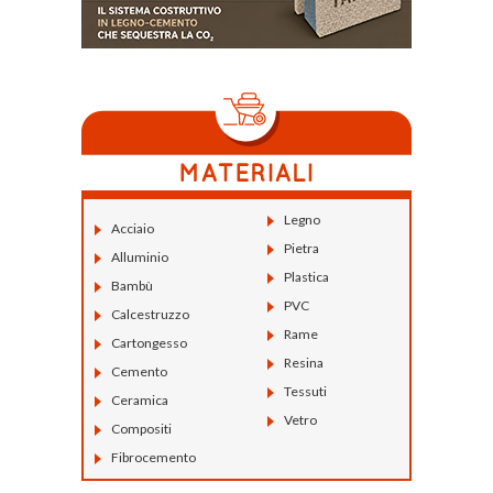
Legno
Acciaio
Pietra
Alluminio
Plastica
Bambù
PVC
Calcestruzzo
Rame
Cartongesso
Resina
Cemento
Tessuti
Ceramica
Vetro
Compositi
Fibrocemento