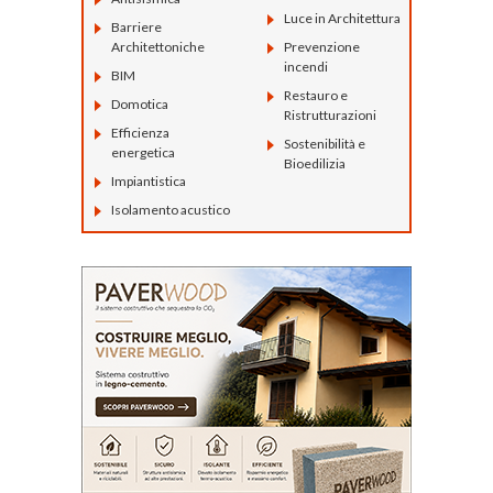
Luce in Architettura
Barriere
Architettoniche
Prevenzione
incendi
BIM
Restauro e
Domotica
Ristrutturazioni
Efficienza
Sostenibilità e
energetica
Bioedilizia
Impiantistica
Isolamento acustico