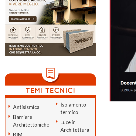
Isolamento
Antisismica
termico
Barriere
Luce in
Architettoniche
Architettura
BIM