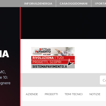
INFOBUILDENERGIA
CASAOGGIDOMANI
I PORTA
Ce
AZIENDE
PRODOTTI
TEMI TECNICI
NOTIZIE