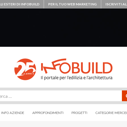
LI ESTERI DI INFOBUILD
PER IL TUO WEB MARKETING
ISCRIVITI 
rca
INFO AZIENDE
APPROFONDIMENTI
PROGETTI
CATEGORIE MERCE