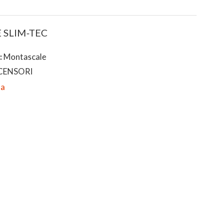
SLIM-TEC
:
Montascale
CENSORI
da