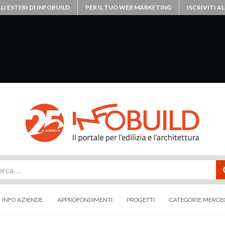
LI ESTERI DI INFOBUILD
PER IL TUO WEB MARKETING
ISCRIVITI 
rca
INFO AZIENDE
APPROFONDIMENTI
PROGETTI
CATEGORIE MERCE