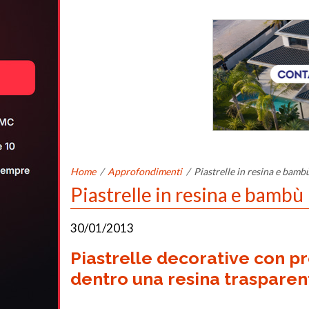
Home
/
Approfondimenti
/
Piastrelle in resina e bamb
Piastrelle in resina e bambù
30/01/2013
Piastrelle decorative con pr
dentro una resina trasparen