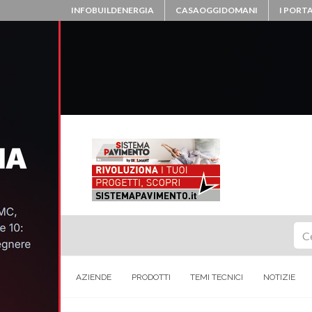
INFOBUILDENERGIA
CASAOGGIDOMANI
I PORTA
Ce
AZIENDE
PRODOTTI
TEMI TECNICI
NOTIZIE