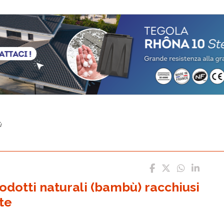
ù
odotti naturali (bambù) racchiusi
te