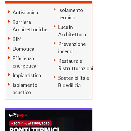
Isolamento
Antisismica
termico
Barriere
Luce in
Architettoniche
Architettura
BIM
Prevenzione
Domotica
incendi
Efficienza
Restauro e
energetica
Ristrutturazioni
Impiantistica
Sostenibilità e
Isolamento
Bioedilizia
acustico