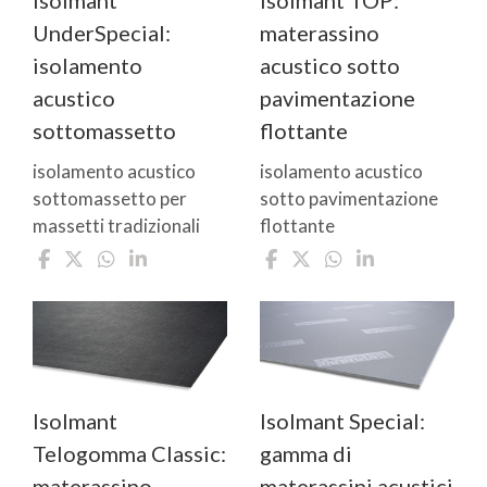
UnderSpecial:
materassino
isolamento
acustico sotto
acustico
pavimentazione
sottomassetto
flottante
isolamento acustico
isolamento acustico
sottomassetto per
sotto pavimentazione
massetti tradizionali
flottante
Isolmant
Isolmant Special:
Telogomma Classic:
gamma di
materassino
materassini acustici