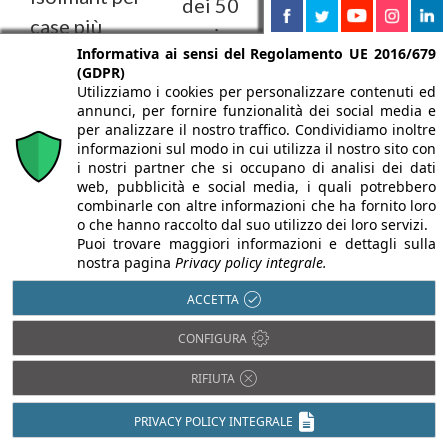
dei 50
contro il
case più
anni con
rumore
Informativa ai sensi del Regolamento UE 2016/679
confortevoli
successi e
(GDPR)
all'interno
e silenziose
Utilizziamo i cookies per personalizzare contenuti ed
nuovi
delle
annunci, per fornire funzionalità dei social media e
A cura di:
Laura
obiettivi
per analizzare il nostro traffico. Condividiamo inoltre
abitazioni
Murgia
informazioni sul modo in cui utilizza il nostro sito con
A cura di:
i nostri partner che si occupano di analisi dei dati
A cura di:
Isolmant
Laura
web, pubblicità e social media, i quali potrebbero
Laura Murgia
combinarle con altre informazioni che ha fornito loro
introduce una
Murgia
o che hanno raccolto dal suo utilizzo dei loro servizi.
gamma per
Le soluzioni
Puoi trovare maggiori informazioni e dettagli sulla
Isolmant
l’isolamento
Isolmant sono
nostra pagina
Privacy policy integrale.
chiude il
sonoro
state
2024 con
ACCETTA
sottopavimento
protagoniste
risultati
che risolve
della
CONFIGURA
oltre le
alcuni dei
riqualificazione
aspettative,
RIFIUTA
problemi più
di una
entra nel
comuni, come ...
palazzina a
2025 con
PRIVACY POLICY INTEGRALE
Gravedona,
nuovi