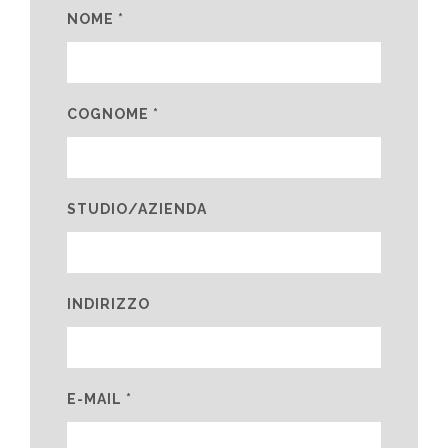
NOME *
COGNOME *
STUDIO/AZIENDA
INDIRIZZO
E-MAIL *