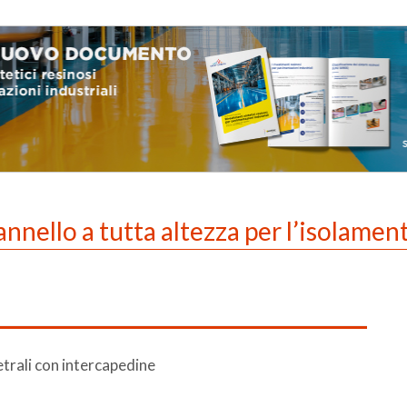
annello a tutta altezza per l’isolamen
etrali con intercapedine