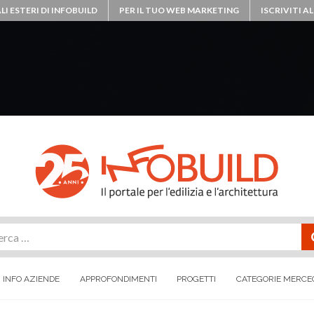
LI ESTERI DI INFOBUILD
PER IL TUO WEB MARKETING
ISCRIVITI 
rca
INFO AZIENDE
APPROFONDIMENTI
PROGETTI
CATEGORIE MERCE