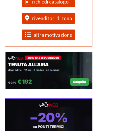
richiedi catalogo
rivenditori di zona
altra motivazione