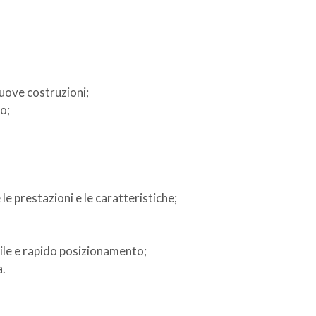
 nuove costruzioni;
o;
e prestazioni e le caratteristiche;
cile e rapido posizionamento;
a.