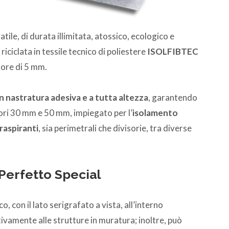
tile, di durata illimitata, atossico, ecologico e
riciclata in tessile tecnico di poliestere
ISOLFIBTEC
sore di 5 mm.
nastratura adesiva e a tutta altezza
, garantendo
sori 30 mm e 50 mm, impiegato per l’
isolamento
traspiranti
, sia perimetrali che divisorie, tra diverse
 Perfetto Special
, con il lato serigrafato a vista, all’interno
ativamente alle strutture in muratura; inoltre, può